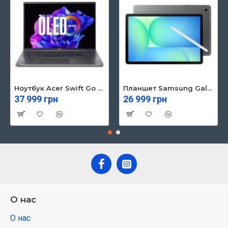
Ноутбук Acer Swift Go 16 SFG16-71 (NX.KVZEU.003)
Планшет Samsung Galaxy Tab S10 FE 5G 8/128GB Gray (SM-X526BZAREUC)
37 999 грн
26 999 грн
О нас
О нас