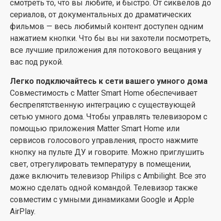
смотреть то, что вы любите, и быстро. От сиквелов до
ввода, которая автоматически включается вместе с
сериалов, от документальных до драматических
консолью, вы готовы к новому уровню в играх.
фильмов — весь любимый контент доступен одним
Европейское дизайнерское мышление
нажатием кнопки. Что бы вы ни захотели посмотреть,
Приставная подставка, изящная тонкая рамка,
все лучшие приложения для потокового вещания у
великолепный QLED-телевизор — это европейский
вас под рукой.
дизайн в его лучшем проявлении. Включите Ambilight
Легко подключайтесь к сети вашего умного дома
в режим расслабляющего света, чтобы наполнить
Совместимость с Matter Smart Home обеспечивает
комнату цветом, пока телевизор спит. Пульт
беспрепятственную интеграцию с существующей
дистанционного управления изготовлен из
сетью умного дома. Чтобы управлять телевизором с
переработанного пластика, а упаковка – из картона с
помощью приложения Matter Smart Home или
сертификатом FSC; даже вкладыши тщательно
сервисов голосового управления, просто нажмите
продуманы и напечатаны на переработанной бумаге.
кнопку на пульте ДУ и говорите. Можно приглушить
свет, отрегулировать температуру в помещении,
даже включить телевизор Philips с Ambilight. Все это
можно сделать одной командой. Телевизор также
совместим с умными динамиками Google и Apple
AirPlay.