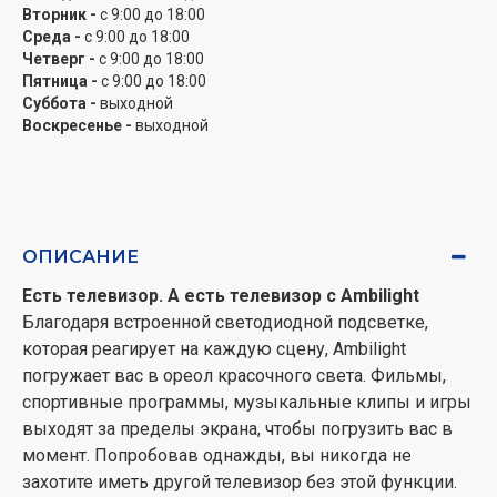
Вторник -
с 9:00 до 18:00
Dolby Atmos создает звук, подобный
Среда -
с 9:00 до 18:00
кинематографическому
Четверг -
с 9:00 до 18:00
Приготовьтесь. Dolby Atmos создает именно такой
Пятница -
с 9:00 до 18:00
звук, как задумывал режиссер. Каждый момент
Суббота -
выходной
погружает вас еще глубже в сцену. Будь то фильмы,
Воскресенье -
выходной
сериалы, спортивные соревнования или игры – вы
быстро погрузитесь в момент.
DTS:X для абсолютного 3D-звука
DTS:X имеет решающее значение: звук настолько
ОПИСАНИЕ
реален, что кажется, будто вы там присутствуете.
Есть телевизор. А есть телевизор с Ambilight
Технология 3D-аудио добавляет звуку еще одно
Благодаря встроенной светодиодной подсветке,
измерение, которое вскоре превратит вашу
которая реагирует на каждую сцену, Ambilight
гостиную в зрительный зал.
погружает вас в ореол красочного света. Фильмы,
Держите контент ближе к себе с Titan OS
спортивные программы, музыкальные клипы и игры
Платформа Philips Smart TV Titan OS позволяет
выходят за пределы экрана, чтобы погрузить вас в
смотреть то, что вы любите, и быстро. От сиквелов до
момент. Попробовав однажды, вы никогда не
сериалов, от документальных до драматических
захотите иметь другой телевизор без этой функции.