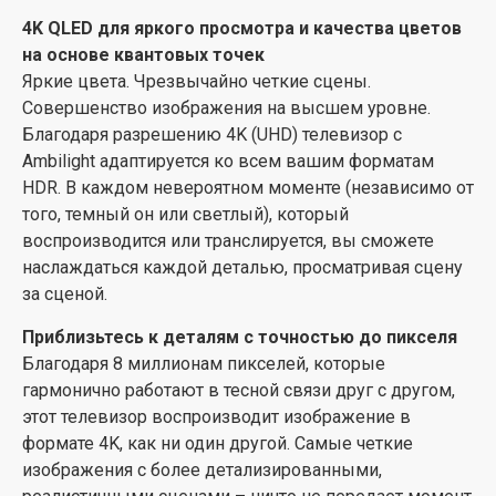
фильмов — весь любимый контент доступен одним
4K QLED для яркого просмотра и качества цветов
нажатием кнопки. Что бы вы ни захотели посмотреть,
на основе квантовых точек
все лучшие приложения для потокового вещания у
Яркие цвета. Чрезвычайно четкие сцены.
вас под рукой.
Совершенство изображения на высшем уровне.
Легко подключайтесь к сети вашего умного дома
Благодаря разрешению 4K (UHD) телевизор с
Совместимость с Matter Smart Home обеспечивает
Ambilight адаптируется ко всем вашим форматам
беспрепятственную интеграцию с существующей
HDR. В каждом невероятном моменте (независимо от
сетью умного дома. Чтобы управлять телевизором с
того, темный он или светлый), который
помощью приложения Matter Smart Home или
воспроизводится или транслируется, вы сможете
сервисов голосового управления, просто нажмите
наслаждаться каждой деталью, просматривая сцену
кнопку на пульте ДУ и говорите. Можно приглушить
за сценой.
свет, отрегулировать температуру в помещении,
Приблизьтесь к деталям с точностью до пикселя
даже включить телевизор Philips с Ambilight. Все это
Благодаря 8 миллионам пикселей, которые
можно сделать одной командой. Телевизор также
гармонично работают в тесной связи друг с другом,
совместим с умными динамиками Google и Apple
этот телевизор воспроизводит изображение в
AirPlay.
формате 4K, как ни один другой. Самые четкие
Размеры на выбор
изображения с более детализированными,
Небольшой 43-дюймовый экран. Впечатляющий 85-