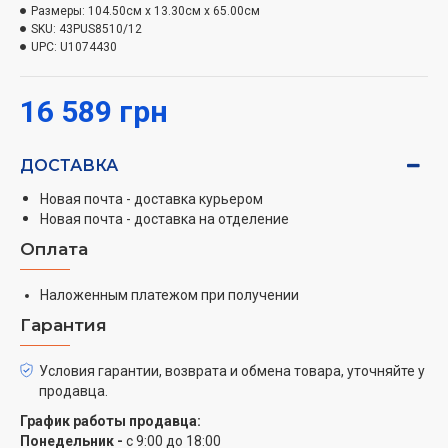
на основе квантовых точек
Размеры:
104.50см x 13.30см x 65.00см
Яркие цвета. Чрезвычайно четкие сцены.
SKU:
43PUS8510/12
Совершенство изображения на высшем уровне.
UPC:
U1074430
Благодаря разрешению 4K (UHD) телевизор с
Ambilight адаптируется ко всем вашим форматам
16 589 грн
HDR. В каждом невероятном моменте (независимо от
того, темный он или светлый), который
ДОСТАВКА
воспроизводится или транслируется, вы сможете
наслаждаться каждой деталью, просматривая сцену
Новая почта - доставка курьером
за сценой.
Новая почта - доставка на отделение
Оплата
Приблизьтесь к деталям с точностью до пикселя
Благодаря 8 миллионам пикселей, которые
Наложенным платежом при получении
гармонично работают в тесной связи друг с другом,
Гарантия
этот телевизор воспроизводит изображение в
формате 4K, как ни один другой. Самые четкие
Условия гарантии, возврата и обмена товара, уточняйте у
изображения с более детализированными,
продавца.
реалистичными сценами – ничто не передает момент
График работы продавца:
правдивее, чем этот телевизор Philips с Ambilight.
Понедельник -
с 9:00 до 18:00