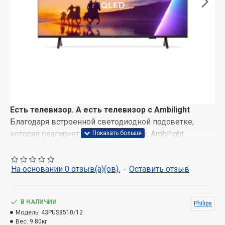
Есть телевизор. А есть телевизор с Ambilight
Благодаря встроенной светодиодной подсветке,
которая реагирует на каждую сцену, Ambilight
погружает вас в ореол красочного света. Фильмы,
спортивные программы, музыкальные клипы и игры
На основании 0 отзыв(а)(ов).
-
Оставить отзыв
выходят за пределы экрана, чтобы погрузить вас в
момент. Попробовав однажды, вы никогда не
захотите иметь другой телевизор без этой функции.
В НАЛИЧИИ
Philips
4K QLED для яркого просмотра и качества цветов
Модель:
43PUS8510/12
Вес:
9.80кг