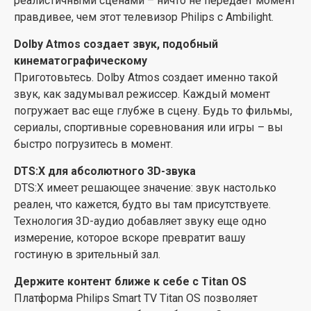
реалистичными сценами – ничто не передает момент
дюймовый телевизор. И все, что их связывает. Это
правдивее, чем этот телевизор Philips с Ambilight.
все для того, чтобы создать больший выбор, чтобы
Dolby Atmos создает звук, подобный
ваш телевизор прекрасно вписывался в интерьер.
кинематографическому
Среди шести различных размеров вы обязательно
Приготовьтесь. Dolby Atmos создает именно такой
выберете идеальный телевизор для своего дома.
звук, как задумывал режиссер. Каждый момент
Добавьте четкости каждому слову с функцией
погружает вас еще глубже в сцену. Будь то фильмы,
усиления вокала
сериалы, спортивные соревнования или игры – вы
Четко слышите каждое слово. Функция усиления
быстро погрузитесь в момент.
вокала позволяет слушателю увеличивать или
DTS:X для абсолютного 3D-звука
уменьшать громкость диалога без какого-либо
DTS:X имеет решающее значение: звук настолько
влияния на фоновый звук. Таким образом, вы не
реален, что кажется, будто вы там присутствуете.
пропустите ни одного момента, поскольку каждое
Технология 3D-аудио добавляет звуку еще одно
произнесенное предложение будет звучать четче.
измерение, которое вскоре превратит вашу
Возможность подключения для игр
гостиную в зрительный зал.
HDMI 2.1 и VRR помогут вам использовать консоль на
Держите контент ближе к себе с Titan OS
максимум, ускорив игровой процесс и сгладив
Платформа Philips Smart TV Titan OS позволяет
графику. Благодаря настройке низкой задержки