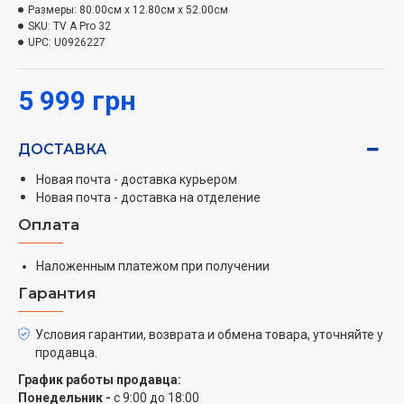
Размеры:
80.00см x 12.80см x 52.00см
Конструкция с ультратонкой рамкой обеспечивает
SKU:
TV A Pro 32
высокое соотношение размера экрана и корпуса, что
UPC:
U0926227
значительно превосходит соотношение стандартных
телевизоров. Как только вы включаете телевизор,
5 999 грн
экран заполняется невероятно красочным
изображением в высоком разрешении, чтобы вы
ДОСТАВКА
могли полностью погрузиться в происходящее.
Новая почта - доставка курьером
Благодаря изысканному металлическому корпусу и
Новая почта - доставка на отделение
целостному дизайну, серия Xiaomi A Pro станет
Оплата
настоящим украшением любого дома.
2 динамика мощностью 10 Вт. Мощное
Наложенным платежом при получении
стереозвучание
Гарантия
Благодаря двум мощным динамикам 10 Вт,
Условия гарантии, возврата и обмена товара, уточняйте у
телевизор обеспечивает улучшенное звучание,
продавца.
которое позволит вам почувствовать себя в центре
График работы продавца:
событий.
Понедельник -
с 9:00 до 18:00