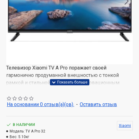
Телевизор Xiaomi TV A Pro поражает своей
гармонично продуманной внешностью с тонкой
рамкой и стильной подставкой, инновационным
функционалом. Модель имеет пульт дистанционного
управления, подключаемый через Bluetooth, и массу
На основании 0 отзыв(а)(ов).
-
Оставить отзыв
портов. Доступ к онлайн кинотеатрам открывает
перед пользователем практически безграничные
возможности. Теперь телевизор – это не только о
В НАЛИЧИИ
Xiaomi
просмотре, но и об увлекательном досуге для всей
Модель:
TV A Pro 32
семьи.
Вес:
5.10кг