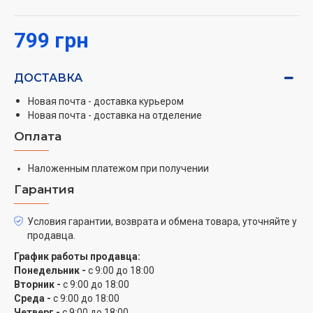
Функциональный блок
Напольный вентилятор Rotex RAF49-E работает в трех
799 грн
скоростных режимах, используя три 40-
сантиметровые лопасти. Модель работает под
кнопочным управлением, оснащена 60-минутным
ДОСТАВКА
таймером. Защитная решетка препятствует
Новая почта - доставка курьером
возможным коллапсам. Модель оборудована
Новая почта - доставка на отделение
функцией автоповорота, которая освежит каждый
Оплата
уголок вашей комнаты. Есть возможность
регулировки по высоте, а также возможность
Наложенным платежом при получении
изменять угол наклона. Максимальная мощность
Гарантия
данной модели равна 40 Вт. Работайте со свежестью
вместе с Rotex RAF49-E!
Условия гарантии, возврата и обмена товара, уточняйте у
продавца.
График работы продавца:
Понедельник -
с 9:00 до 18:00
Вторник -
с 9:00 до 18:00
Среда -
с 9:00 до 18:00
Четверг -
с 9:00 до 18:00