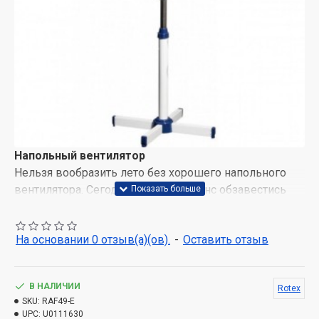
Напольный вентилятор
Нельзя вообразить лето без хорошего напольного
вентилятора. Сегодня у вас есть шанс обзавестись
таким по самой доступной цене - компания Rotex
предоставляет вам такую возможность. Знакомьтесь
На основании 0 отзыв(а)(ов).
-
Оставить отзыв
– перед вами находиться модель под названием
Rotex RAF49-E. Её предназначение – обслуживать 10
квадратных метров жилого пространство, используя
В НАЛИЧИИ
Rotex
установленные режимы и функции.
SKU:
RAF49-E
UPC:
U0111630