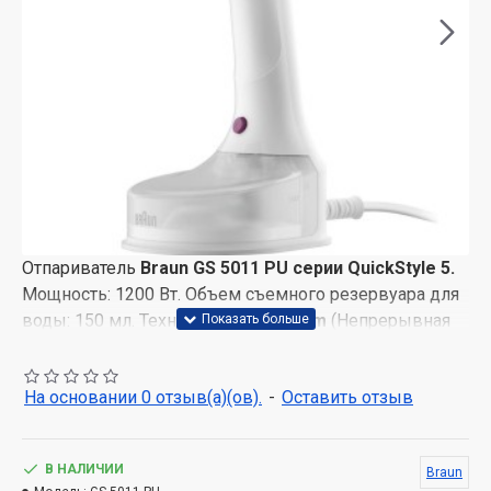
Отпариватель
Braun GS 5011 PU серии QuickStyle 5.
Мощность: 1200 Вт. Объем съемного резервуара для
воды: 150 мл. Технология
FastSteam
(Непрерывная
подача пара со скоростью до 22 г/мин, что позволяет
быстро и легко разгладить ваши вещи или убрать
На основании 0 отзыв(а)(ов).
-
Оставить отзыв
складки). Двойная технология FreeGlide 3D
(Уникальная подошва, изогнутая вверх с обеих
сторон, гарантирует скольжение на 360°. Легко
В НАЛИЧИИ
Braun
скользите по любым препятствиям, таким как