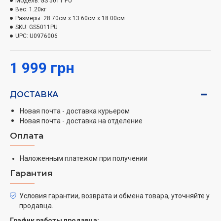
Модель:
GS 5011 PU
пуговицы и карманы, не зацепляясь). Благодаря
Вес:
1.20кг
компактному дизайну отпариватель
QuickStyle
5
Размеры:
28.70см x 13.60см x 18.00см
SKU:
GS5011PU
легко хранить. Он также оснащен технологией iCare,
UPC:
U0976006
которая защищает все текстильные изделия,
допускающиеся к глажке, от повреждений при
1 999 грн
безопасной температуре. Вертикальное отпаривание.
Горизонтальное отпаривание. Противокапельная
система. Насадка-щетка. Время нагрева: 45 секунд.
ДОСТАВКА
Подходит для водопроводной воды. Длина кабеля
Новая почта - доставка курьером
питания: 2,5 метра. Цвет: белый/фиолетовый.
Новая почта - доставка на отделение
Оплата
Наложенным платежом при получении
Гарантия
Условия гарантии, возврата и обмена товара, уточняйте у
продавца.
График работы продавца: