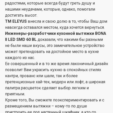
Чтобы обеспечить режим рециркуляции, следует
радостями, которые всегда будут греть душу и
оборудовать вытяжку угольным фильтром ELEYUS
нашими неудачами, которые, однако, помогали
FW – 183 и оставить свободным выход воздуха из
достигать высот.
турбины в пространство помещения.
ТМ ELEYUS
внесла и свою долю в то, чтобы Ваш дом
Простое и надежное механическое управление
навсегда оставался местом, куда хочется вернуться.
вытяжки превратят пользование ею в легкое и
Инженеры-разработчики кухонной вытяжки BONA
приятное действо.
ІІ LED SMD 60 BL
доказали, что какими бы разными
Вытяжка оборудована двумя самыми
не были наши вкусы, это замечательное устройство
современными светодиодными лампами, которые
может претендовать на достойное место в кухне
имеют длительный срок работы (свыше 25 000 ч) и
каждого из нас.
потребляют мало энергии.
Ее совершенный и в то же время лаконичный дизайн
Світлоелементи класса SMD производят
позволит Вам украсить кухню в спокойных стилях
естественный мягкий свет, что является наиболее
кантри, прованс или шале, так и более
благоприятным для организма и обеспечивают
претенциозные хай-тек, модерн или лофт, а широкая
минимальную нагрузку на зрение.
палитра расцветок сделает выбор легким и
Кроме того, лампы относятся к распространенной
приятным.
контактной группы GU10, что позволяет при
Кроме того, Вы сможете поэкспериментировать и с
необходимости купить лампу в любом магазине
размещением вытяжки – кому-то по душе
осветительной техники и с легкостью заменить.
пристроить ее под настенный шкафчик, а кто-то