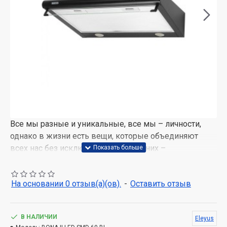
Все мы разные и уникальные, все мы – личности,
однако в жизни есть вещи, которые объединяют
всех нас без исключения и одна из них –
безоговорочная любовь к родному дому, родному
жилищу.
На основании 0 отзыв(а)(ов).
-
Оставить отзыв
Так, именно наша обитель хранит в себе все самое
сокровенное, ее стены пропитаны нашими
радостями, которые всегда будут греть душу и
В НАЛИЧИИ
Eleyus
нашими неудачами, которые, однако, помогали