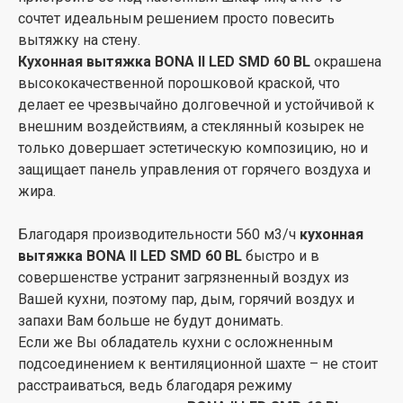
сочтет идеальным решением просто повесить
Важным достижением на современном рынке
вытяжку на стену.
встроенной техники является то, что
ТМ ELEYUS
в
Кухонная вытяжка BONA ІІ LED SMD 60 BL
окрашена
отличие от конкурентов предоставляет 5-ти летнюю
высококачественной порошковой краской, что
гарантию на всю продукцию, которая подкреплена
делает ее чрезвычайно долговечной и устойчивой к
мощной сетью сервисных центров во всех регионах
внешним воздействиям, а стеклянный козырек не
Украины.
только довершает эстетическую композицию, но и
защищает панель управления от горячего воздуха и
Команда ТМ ELEYUS
позаботилась, чтобы Вы могли
жира.
всегда оставаться индивидуальными и
самобытными, быть верными своим предпочтениям,
Благодаря производительности 560 м3/ч
кухонная
не отказывая себе в удобстве и комфорте.
вытяжка BONA ІІ LED SMD 60 BL
быстро и в
С кухонной вытяжкой BONA ІІ LED SMD 60 BL Ваш
совершенстве устранит загрязненный воздух из
дом станет именно тем местом, в которое
Вашей кухни, поэтому пар, дым, горячий воздух и
хочется возвращаться снова и снова.
запахи Вам больше не будут донимать.
Если же Вы обладатель кухни с осложненным
подсоединением к вентиляционной шахте – не стоит
расстраиваться, ведь благодаря режиму