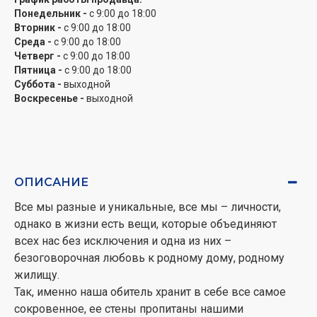
Кухонная вытяжка BONA ІІ LED SMD 60 BL
Понедельник -
с 9:00 до 18:00
окрашена
Вторник -
с 9:00 до 18:00
высококачественной порошковой краской, что
Среда -
с 9:00 до 18:00
делает ее чрезвычайно долговечной и устойчивой к
Четверг -
с 9:00 до 18:00
внешним воздействиям, а стеклянный козырек не
Пятница -
с 9:00 до 18:00
только довершает эстетическую композицию, но и
Суббота -
выходной
защищает панель управления от горячего воздуха и
Воскресенье -
выходной
жира.
Благодаря производительности 560 м3/ч
кухонная
вытяжка BONA ІІ LED SMD 60 BL
быстро и в
ОПИСАНИЕ
совершенстве устранит загрязненный воздух из
Вашей кухни, поэтому пар, дым, горячий воздух и
Все мы разные и уникальные, все мы – личности,
запахи Вам больше не будут донимать.
однако в жизни есть вещи, которые объединяют
Если же Вы обладатель кухни с осложненным
всех нас без исключения и одна из них –
подсоединением к вентиляционной шахте – не стоит
безоговорочная любовь к родному дому, родному
расстраиваться, ведь благодаря режиму
жилищу.
рециркуляции
вытяжка BONA ІІ LED SMD 60 BL
с
Так, именно наша обитель хранит в себе все самое
легкостью избавит Вас от ненужных неудобств.
сокровенное, ее стены пропитаны нашими