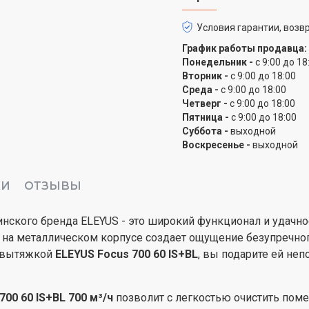
полимерное покрытие, н
его максимально долг
Условия гарантии, возвр
Focus 700 60 IS+BL
явля
График работы продавца:
поэтому прослужит вам 
Понедельник -
с 9:00 до 18
Вторник -
с 9:00 до 18:00
Важным достижением н
Среда -
с 9:00 до 18:00
является то, что ТМ EL
Четверг -
с 9:00 до 18:00
гарантию на всю проду
Пятница -
с 9:00 до 18:00
Суббота -
выходной
центров во всех регион
Воскресенье -
выходной
КИ
ОТЗЫВЫ
инского бренда ELEYUS - это широкий функционал и удачн
а на металлическом корпусе создает ощущение безупречно
й вытяжкой
ELEYUS Focus 700 60 IS+BL
, вы подарите ей не
00 60 IS+BL 700 м³/ч
позволит с легкостью очистить поме