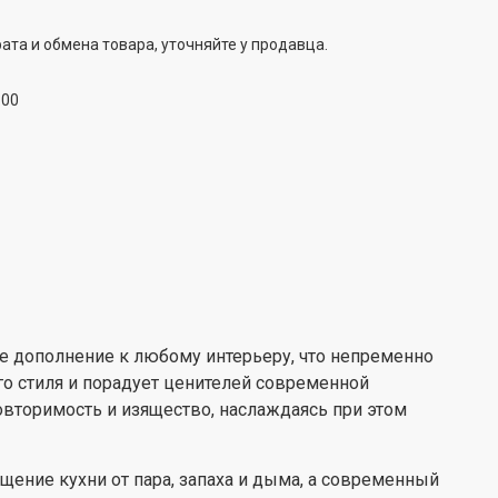
о и надежно защищает металл от коррозии и делает
овечным. Механическое управление вытяжки
ELEYUS
ата и обмена товара, уточняйте у продавца.
ется простым, понятным использовании и надежным,
много лет, как и сама вытяжка.
:00
а современном рынке встраиваемой техники
EYUS в отличие от конкурентов предоставляет 5-летнюю
кцию, которая подкреплена мощной сетью сервисных
ах Украины.
ое дополнение к любому интерьеру, что непременно
го стиля и порадует ценителей современной
повторимость и изящество, наслаждаясь при этом
щение кухни от пара, запаха и дыма, а современный