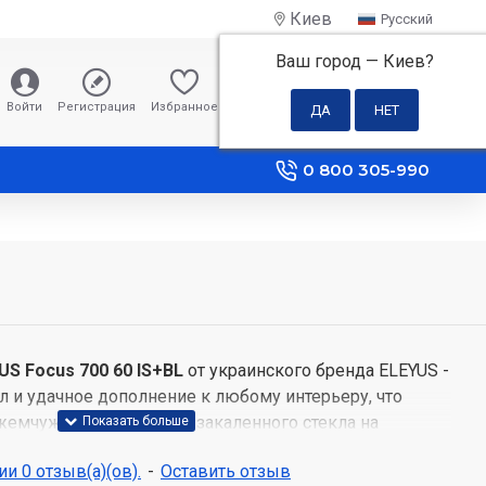
Киев
Русский
Ваш город —
Киев
?
0 грн
Войти
Регистрация
Избранное
Сравнение
0 800 305-990
US Focus 700 60 IS+BL
от украинского бренда ELEYUS -
 и удачное дополнение к любому интерьеру, что
жемчужиной. Панель из закаленного стекла на
создает ощущение безупречного стиля и порадует
и 0 отзыв(а)(ов).
-
Оставить отзыв
футуристической техники. Украсив свой дом кухонной