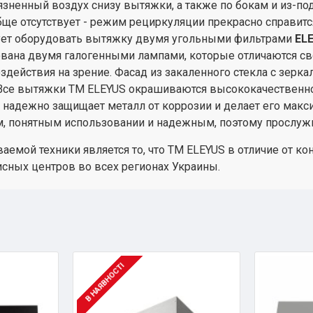
зненный воздух снизу вытяжки, а также по бокам и из-под
е отсутствует - режим рециркуляции прекрасно справится
ует оборудовать вытяжку двумя угольными фильтрами
ELE
вана двумя галогенными лампами, которые отличаются с
здействия на зрение. Фасад из закаленного стекла с зер
. Все вытяжки ТМ ELEYUS окрашиваются высококачественно
 и надежно защищает металл от коррозии и делает его ма
м, понятным использовании и надежным, поэтому прослужит
мой техники является то, что ТМ ELEYUS в отличие от ко
сных центров во всех регионах Украины.
В НАЯВНОСТІ