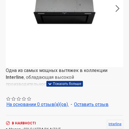
Одна из самых мощных вытяжек в коллекции
Interline
, обладающая высокой
производительностью в 1100 м3/ч!
Данная модель оснащена сенсорным управлением
на корпусе, что делает работу с ней удобнее!
На основании 0 отзыв(а)(ов).
-
Оставить отзыв
Модель выполнена в дизайне врезного блока со
стильной панелью черного цвета и справится со
В НАЯВНОСТІ
Interline
своей задачей даже в самом большом помещении!