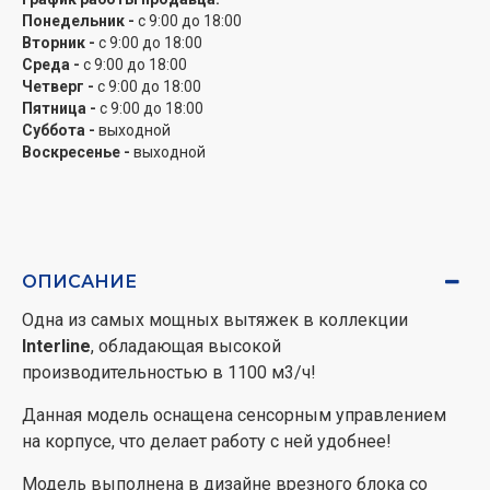
Понедельник -
с 9:00 до 18:00
Работа в режимах отвода и рециркуляции откроет
Вторник -
с 9:00 до 18:00
широкие возможности установки этой вытяжки в
Среда -
с 9:00 до 18:00
проект вашей кухни.
Четверг -
с 9:00 до 18:00
Пятница -
с 9:00 до 18:00
Организуйте полноценный вывод воздуха из
Суббота -
выходной
помещения или установите угольный фильтр и
Воскресенье -
выходной
используйте вытяжку вместе с ним – какой бы
вариант вы ни выбрали, модель от Interline сделает
это возможным!
3 скорости
работы двигателя позволяют выбрать
ОПИСАНИЕ
наиболее подходящий уровень интенсивности в
Одна из самых мощных вытяжек в коллекции
зависимости от ситуации.
Interline
, обладающая высокой
Алюминиевый жировой фильтр особой пятислойной
производительностью в 1100 м3/ч!
конструкции, с асинхронным расположением
Данная модель оснащена сенсорным управлением
плетением, эффективно защитит двигатель от жира и
на корпусе, что делает работу с ней удобнее!
испарений продлив срок службы устройства.
Модель выполнена в дизайне врезного блока со