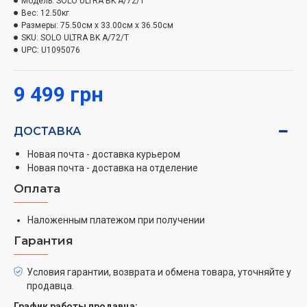
Модель:
SOLO ULTRA BK A/72/T
Вес:
12.50кг
Периметральное всасывание
– это технология,
Размеры:
75.50см x 33.00см x 36.50см
позволяющая вытяжке достигать более высокой
SKU:
SOLO ULTRA BK A/72/T
UPC:
U1095076
интенсивности поглощения воздуха при сохранении
низкого уровня энергопотребления.
9 499 грн
Дизайн, выполненный в черном закаленном стекле,
станет финальным штрихом совершенно
ДОСТАВКА
великолепного вида этой модели.
Новая почта - доставка курьером
Каждый раз, заходя на кухню, вы будете
Новая почта - доставка на отделение
чувствовать, что эта вытяжка – не просто
Оплата
функциональное устройство, но и настоящее
украшение вашей кухни!
Наложенным платежом при получении
Сенсорный блок управления
– это настоящая
Гарантия
гордость Interline, ведь он не только интуитивно
понятен, но и прекрасно реагирует на
Условия гарантии, возврата и обмена товара, уточняйте у
прикосновения с первого нажатия даже в том случае,
продавца.
если ваши руки влажные или прохладные.
График работы продавца: