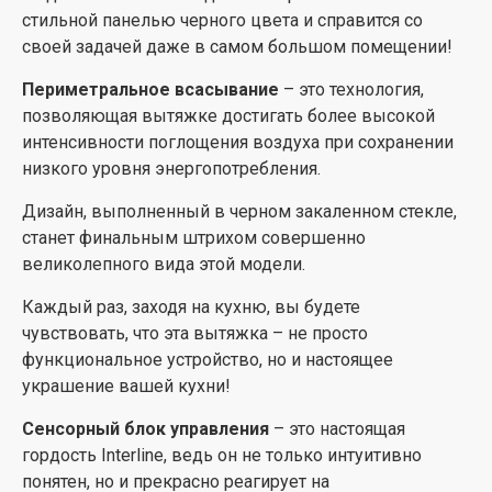
Технология магнитного доступа к фильтру
стильной панелью черного цвета и справится со
обеспечивает более высокую надежность
своей задачей даже в самом большом помещении!
крепления, а также значительно облегчает уход за
вытяжкой.
Периметральное всасывание
– это технология,
позволяющая вытяжке достигать более высокой
LED освещение
создает комфортабельные условия
интенсивности поглощения воздуха при сохранении
на кухне. Вы можете использовать эту вытяжку в
низкого уровня энергопотребления.
качестве дополнительного источника кристально
чистого и яркого света на кухне.
Дизайн, выполненный в черном закаленном стекле,
станет финальным штрихом совершенно
Возможность установки угольного фильтра станет
великолепного вида этой модели.
отличным решением для вытяжки, работающей в
режиме рециркуляции, что позволяет повысить
Каждый раз, заходя на кухню, вы будете
эффективность очистки воздуха и избавиться от
чувствовать, что эта вытяжка – не просто
нежелательных запахов!
функциональное устройство, но и настоящее
украшение вашей кухни!
Сенсорный блок управления
– это настоящая
гордость Interline, ведь он не только интуитивно
понятен, но и прекрасно реагирует на