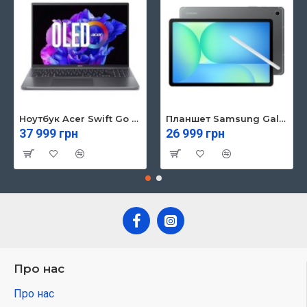
Ноутбук Acer Swift Go 16 SFG16-71 (NX.KVZEU.003)
Планшет Samsung Galaxy Tab S10 FE 5G 8/128GB Gray (SM-X526BZAREUC)
37 999 грн
26 999 грн
Про нас
Про нас