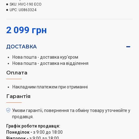
будинку.
SKU:
HVC-190 ECO
UPC:
U0863324
Потужний та компактний
Пилосос HVC-190 ECO має потужність 900 Вт, що дає
2 099 грн
ефективне та потужне всмоктування пилу під час
прибирання. Ергономічний дизайн та невелика вага
(4.4 кг) забезпечують зручне керування та
ДОСТАВКА
переміщення пилососу під час роботи, а також його
Нова пошта - доставка кур'єром
компактне зберігання.
Нова пошта - доставка на відділення
Об’ємний пилозбірник
Оплата
Hölmer HVC-190 ECO має об’ємну колбу для збирання
пилу ємністю 3 л. Конструкція контейнера
Накладним платежем при отриманні
пилозбірника відкривається одним натисканням
Гарантія
кнопки знизу, що максимально спрощує процес
очищення. Колба та НЕРА фільтр (миючийся) легко
Умови гарантії, повернення та обміну товару уточнюйте у
очищуються від сміття та пилу.
продавця.
Графік роботи продавця:
Універсальні насадки
Понеділок -
з 9:00 до 18:00
Для ідеального та ефективного прибирання пилосос
Вівторок -
з 9:00 до 18:00