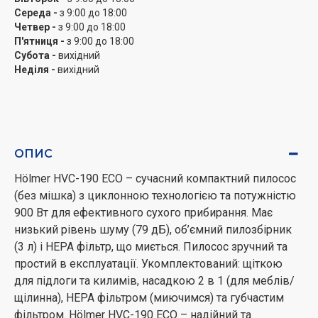
оснащений універсальними насадками та фільтрами:
Середа -
з 9:00 до 18:00
щіткою для підлоги та килимів, насадкою 2 в 1 (для
Четвер -
з 9:00 до 18:00
П'ятниця -
з 9:00 до 18:00
меблів/щілинна), губчастим та миючимся HEPA
Субота -
вихідний
фільтром.
Неділя -
вихідний
Безшумна робота
Модель Hölmer HVC-190 ECO не тільки легка та
компактна, але й створює мінімум шуму під час
роботи – рівень шуму 79 дБ.
ОПИС
Простота та зручність експлуатації
Hölmer HVC-190 ECO – сучасний компактний пилосос
Hölmer HVC-190 ECO – ультракомпактна модель
(без мішка) з циклонною технологією та потужністю
пилососу, проста у догляді та експлуатації. Для
900 Вт для ефективного сухого прибирання. Має
зручності користування регулювання потужності
низький рівень шуму (79 дБ), об’ємний пилозбірник
розташоване на корпусі, а довжини шнура 3,5 м
(3 л) і НЕРА фільтр, що миється. Пилосос зручний та
цілком вистачає для комфортної роботи.
простий в експлуатації. Укомплектований: щіткою
для підлоги та килимів, насадкою 2 в 1 (для меблів/
щілинна), HEPA фільтром (миючимся) та губчастим
фільтром. Hölmer HVC-190 ECO – надійний та