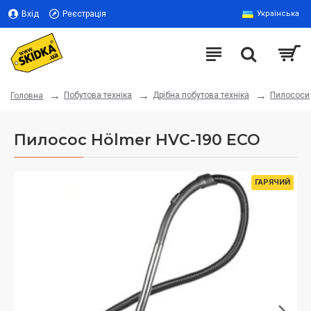
Вхід
Реєстрація
Українська
Побутова техніка
Дрібна побутова техніка
Пилососи
Головна
Пилосос Hölmer HVC-190 ECO
ГАРЯЧИЙ