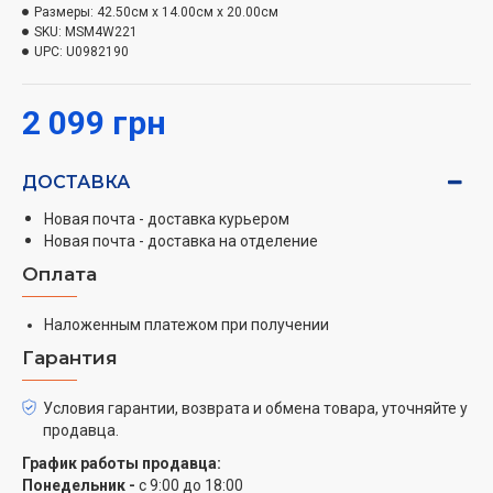
крепкий.
Размеры:
42.50см x 14.00см x 20.00см
SKU:
MSM4W221
Надежная производительность
UPC:
U0982190
Отличные свойства материала гарантируют, что
2 099 грн
мощность двигателя передается системе лопастей
без износа – для надежной работы смешивания в
течение всего срока службы.
ДОСТАВКА
Изменяйте аксессуары одним щелчком
Новая почта - доставка курьером
Новая почта - доставка на отделение
Зажмите кнопку с обеих сторон блендера и снимите
Оплата
ножку. Чтобы установить другой аксессуар, просто
установите блендер в клик.
Наложенным платежом при получении
Очистка ножки без дополнительных усилий
Гарантия
Беспроблемная очистка занимает всего несколько
Условия гарантии, возврата и обмена товара, уточняйте у
секунд. После завершения смешивания снимите
продавца.
ножку для смешивания одним простым щелчком.
График работы продавца:
Теперь вы можете быстро и легко очистить ее под
Понедельник -
с 9:00 до 18:00