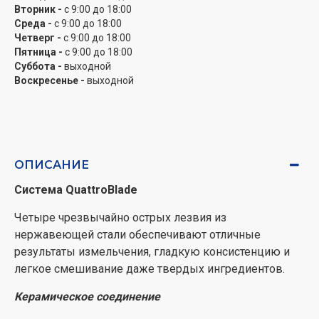
проточной водой или посудомоечной машиной.
Вторник -
с 9:00 до 18:00
Среда -
с 9:00 до 18:00
Bosch – немецкие стандарты качества
Четверг -
с 9:00 до 18:00
Пятница -
с 9:00 до 18:00
Блендеры Bosch разработаны профессиональными
Суббота -
выходной
немецкими инженерами, которые известны
Воскресенье -
выходной
благодаря своему удивительному вниманию к
деталям. Устройства производятся и протестированы
на современных заводах, что гарантирует настоящее
немецкое качество.
ОПИСАНИЕ
Система QuattroBlade
Четыре чрезвычайно острых лезвия из
нержавеющей стали обеспечивают отличные
результаты измельчения, гладкую консистенцию и
легкое смешивание даже твердых ингредиентов.
Керамическое соединение