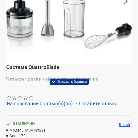
Система QuattroBlade
Четыре чрезвычайно острых лезвия из
нержавеющей стали обеспечивают отличные
результаты измельчения, гладкую консистенцию и
легкое смешивание даже твердых ингредиентов.
На основании 0 отзыв(а)(ов).
-
Оставить отзыв
Керамическое соединение
В НАЛИЧИИ
Муфта ручного блендера сделана из технической
Bosch
Модель:
MSM4W221
керамики. От того керамический коннектор очень
Вес:
1.70кг