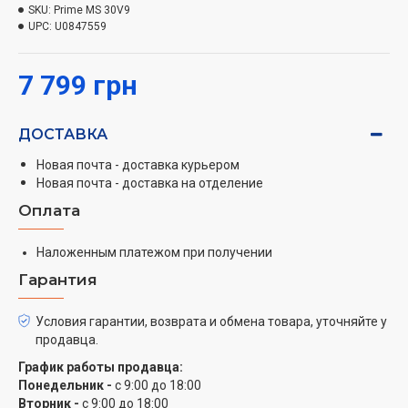
SKU:
Prime MS 30V9
Особенности модельного ряда:
UPC:
U0847559
Узкий корпус круглого сечения имеет всего 334
7 799 грн
мм в диаметре;
Вертикальная установка на стене;
Регулировка температуры с помощью диска
ДОСТАВКА
управления;
Новая почта - доставка курьером
Максимальная температура нагрева 75°С;
Новая почта - доставка на отделение
Экономный температурный режим 55°С;
Оплата
Защита от замерзания 10°С.
Индикатор работы нагревательного элемента
Наложенным платежом при получении
Гарантия
Условия гарантии, возврата и обмена товара, уточняйте у
продавца.
График работы продавца:
Понедельник -
с 9:00 до 18:00
Вторник -
с 9:00 до 18:00