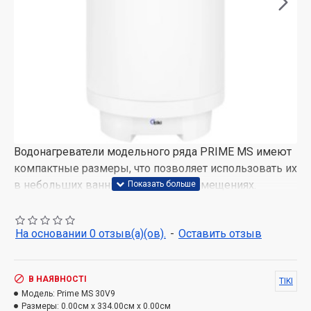
Водонагреватели модельного ряда PRIME MS имеют
компактные размеры, что позволяет использовать их
в небольших ванных комнатах и помещениях.
В водонагревателях модельного ряда PRIME MS
использован новый дизайн аналогового термометра
На основании 0 отзыв(а)(ов).
-
Оставить отзыв
и диска управления термостатом.
Погружной ТЭН водонагревателей изготовлен из
В НАЯВНОСТІ
TIKI
меди, что обеспечивает его высокую стойкость к
Модель:
Prime MS 30V9
коррозии и длительный срок службы.
Размеры:
0.00см x 334.00см x 0.00см