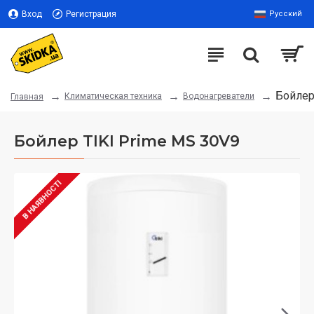
Вход
Регистрация
Русский
Бойлер
Климатическая техника
Водонагреватели
Главная
Бойлер TIKI Prime MS 30V9
В НАЯВНОСТІ