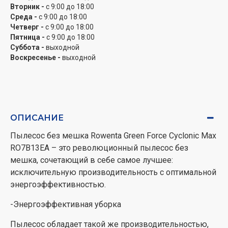
Вторник -
с 9:00 до 18:00
уровень фильтрации пыли и аллергенов 99.9%.
Среда -
с 9:00 до 18:00
Четверг -
с 9:00 до 18:00
-Полный комплект для уборки
Пятница -
с 9:00 до 18:00
Суббота -
выходной
Откройте для себя удобные аксессуары для всех
Воскресенье -
выходной
типов полов и труднодоступных мест
ОПИСАНИЕ
Пылесос без мешка Rowenta Green Force Cyclonic Max
RO7B13EA – это революционный пылесос без
мешка, сочетающий в себе самое лучшее:
исключительную производительность с оптимальной
энергоэффективностью.
-Энергоэффективная уборка
Пылесос обладает такой же производительностью,