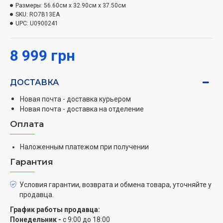
Размеры:
56.60см x 32.90см x 37.50см
сверхнизкое потребление благодаря двигателю
SKU:
RO7B13EA
Effitech, что экономит 40% энергии.
UPC:
U0900241
-Эко-дизайн
8 999 грн
Откройте для себя прибор с эко-дизайном с
ограниченным влиянием на окружающую среду –
ДОСТАВКА
пылесос изготовлен из переработанного и
пригодного для вторичной переработки пластика, а
Новая почта - доставка курьером
упаковка полностью эко-оптимизирована.
Новая почта - доставка на отделение
Оплата
-Емкость XXL
Сверхлегкая очистка благодаря поразительному
Наложенным платежом при получении
контейнеру для пыли объемом 2,5 л с удобной
Гарантия
конструкцией для большей автономности и легкости.
Условия гарантии, возврата и обмена товара, уточняйте у
-Невероятная фильтрация
продавца.
Установленная фильтрационная система HEF system,
График работы продавца:
являющаяся аналогом HEPA 13 и обеспечивающая
Понедельник -
с 9:00 до 18:00