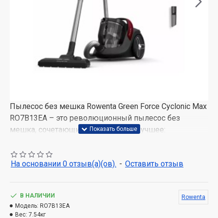
Пылесос без мешка Rowenta Green Force Cyclonic Max
RO7B13EA – это революционный пылесос без
мешка, сочетающий в себе самое лучшее:
исключительную производительность с оптимальной
энергоэффективностью.
На основании 0 отзыв(а)(ов).
-
Оставить отзыв
-Энергоэффективная уборка
Пылесос обладает такой же производительностью,
В НАЛИЧИИ
Rowenta
как и безмешковый пылесос Rowenta с
Модель:
RO7B13EA
максимальной мощностью 900 Вт, обеспечивает
Вес:
7.54кг