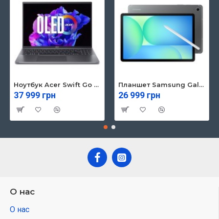
Ноутбук Acer Swift Go 16 SFG16-71 (NX.KVZEU.003)
Планшет Samsung Galaxy Tab S10 FE 5G 8/128GB Gray (SM-X526BZAREUC)
37 999 грн
26 999 грн
О нас
О нас