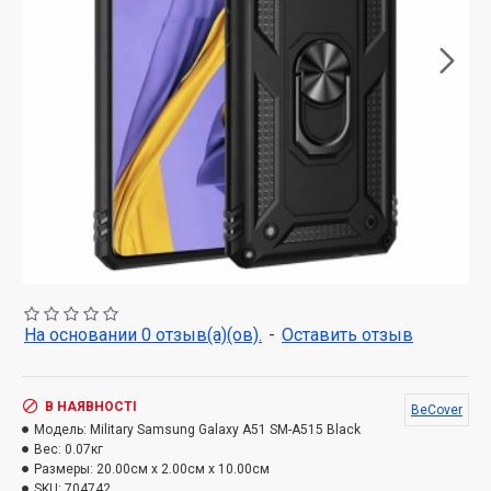
На основании 0 отзыв(а)(ов).
-
Оставить отзыв
В НАЯВНОСТІ
BeCover
Модель:
Military Samsung Galaxy A51 SM-A515 Black
Вес:
0.07кг
Размеры:
20.00см x 2.00см x 10.00см
SKU:
704742