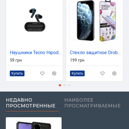
Наушники Tecno Hipods H3 Black (4895180768019)
Стекло защитное Drobak Apple iPhone 12 Pro (232314) (232314)
59 грн
199 грн
Купить
Купить
НЕДАВНО
НАИБОЛЕЕ
ПРОСМОТРЕННЫЕ
ПРОСМАТРИВАЕМЫЕ