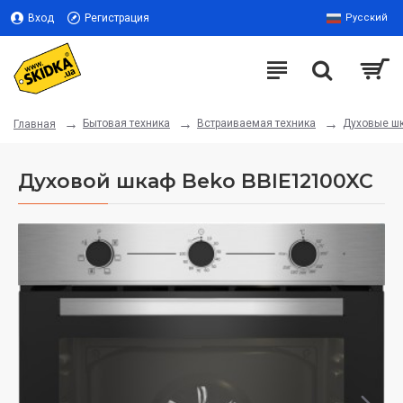
Вход
Регистрация
Русский
Бытовая техника
Встраиваемая техника
Духовые ш
Главная
Духовой шкаф Beko BBIE12100XC