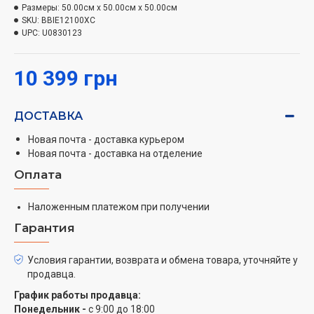
Хорошая видимость готовящегося блюда
Размеры:
50.00см x 50.00см x 50.00см
SKU:
BBIE12100XC
Хотите наблюдать за процессом приготовления, но не
UPC:
U0830123
хотите открывать дверцу, чтобы не выпускать жар?
Галогенная подсветка хорошо освещает нишу
10 399 грн
духового шкафа, позволяя следить за своим
кулинарным шедевром через плотно закрытую
дверцу.
ДОСТАВКА
Прочная дверца для размещения тяжелых блюд и
Новая почта - доставка курьером
Новая почта - доставка на отделение
посуды
Оплата
Горячие тяжелые блюда бывает сложно достать из
духовки. Прочная дверца выдерживает нагрузку до
Наложенным платежом при получении
22,5 кг. Это на 20% больше по сравнению с дверцами
Гарантия
обычных духовых шкафов. Поэтому вы можете
поставить горячее блюдо на открытую дверцу, чтобы
Условия гарантии, возврата и обмена товара, уточняйте у
перевести дух.
продавца.
График работы продавца:
Понедельник -
с 9:00 до 18:00