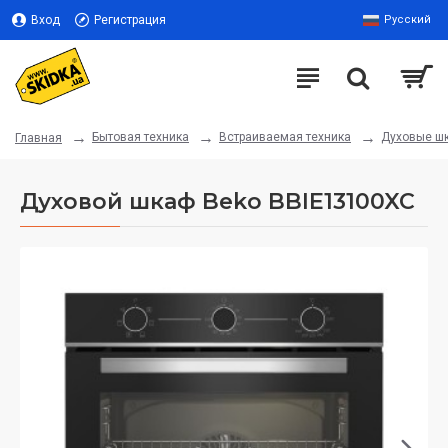
Вход
Регистрация
Русский
Бытовая техника
Встраиваемая техника
Духовые ш
Главная
Духовой шкаф Beko BBIE13100XC