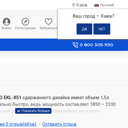
Киев
Русский
Ваш город —
Киев
?
0 грн
Войти
Регистрация
Избранное
Сравнение
0 800 305-990
O EKL-X51
сдержанного дизайна имеет объем 1,5л.
льно быстро, ведь мощность составляет 1850 – 2200
щей стали снаружи и внутри чайник не только
 защищен от механических повреждений и быстрого
и 0 отзыв(а)(ов).
-
Оставить отзыв