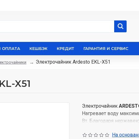
И ОПЛАТА
КЕШБЭК
КРЕДИТ
ГАРАНТИЯ И СЕРВИС
Электрочайник Ardesto EKL-X51
ектрочайники
KL-X51
Электрочайник
ARDEST
Нагревает воду максима
Вт. Благодаря нержавею
выглядит стильно, но и
На основани
охлаждения воды.