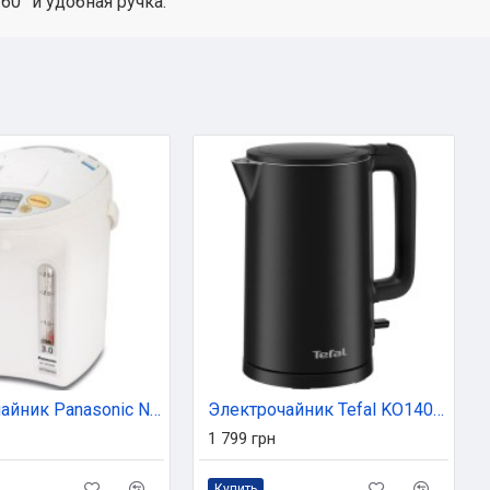
0° и удобная ручка.
Электрочайник Panasonic NC-DG3000WTS
Электрочайник Tefal KO1408E0
1 799 грн
Купить