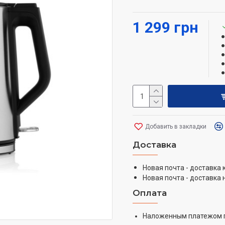
Корпус оснащен двойным
1 299 грн
циклов закипаний. Скр
длительный срок эксплу
световой индикацией. 
во время закипания и з
использовании добавляю
ручка.
Добавить в закладки
Доставка
Новая почта - доставка
Новая почта - доставка 
Оплата
Наложенным платежом 