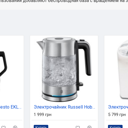
ьзовании добавляют беспроводная база с вращением на 36
Электрочайник Ardesto EKL-X52E
Электрочайник Russell Hobbs CompactHome (24191-70)
1 999 грн
5 799 грн
Купить
Купить