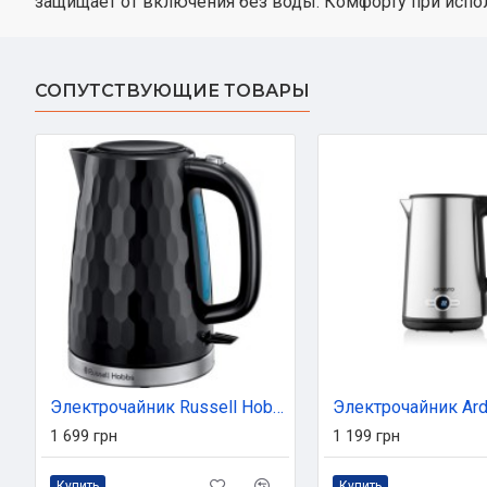
защищает от включения без воды. Комфорту при испол
СОПУТСТВУЮЩИЕ ТОВАРЫ
Электрочайник Russell Hobbs 26051-70
1 699 грн
1 199 грн
Купить
Купить