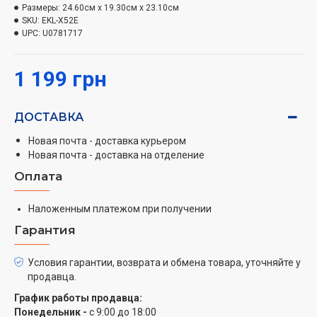
Размеры:
24.60см x 19.30см x 23.10см
возможностью настройки 5 режимов (60, 70, 80, 90,
SKU:
EKL-X52E
100) и LED-дисплея можно установить нужную
UPC:
U0781717
температуру для любого вида напитков.
Продуманная система контроля нагрева и
1 199 грн
отключения при закипании и отсутствии воды
защищает от перегрева и чрезмерного
использования электроэнергии. Беспроводная база с
ДОСТАВКА
вращением на 360° имеет стойкие ножки, которые не
Новая почта - доставка курьером
дадут скользить чайнику. Комфорту при
Новая почта - доставка на отделение
использовании добавляют тихая работа и световая
Оплата
индикация.
Наложенным платежом при получении
Гарантия
Условия гарантии, возврата и обмена товара, уточняйте у
продавца.
График работы продавца:
Понедельник -
с 9:00 до 18:00