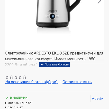
Электрочайник ARDESTO EKL-X52E предназначен для
максимального комфорта. Имеет мощность 1850 -
2200 Вт и объем 1,5 л.
Элегантный корпус из нержавеющей стали снаружи
и внутри оснащен двойными стенками. Strix-контроль
На основании 0 отзыв(а)(ов).
-
Оставить отзыв
обеспечивает безопасность и работоспособность,
устройство выдерживает до 12 000 циклов
закипаний.
В НАЛИЧИИ
Ardesto
Модель:
EKL-X52E
Благодаря электронному термостату с
Вес:
1.26кг