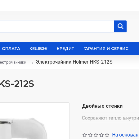
И ОПЛАТА
КЕШБЭК
КРЕДИТ
ГАРАНТИЯ И СЕРВИС
Электрочайник Hölmer HKS-212S
ектрочайники
KS-212S
Двойные стенки
Сохраняют тепло внутри
часть изготовлена из эк
безопасной нержавеюще
На основани