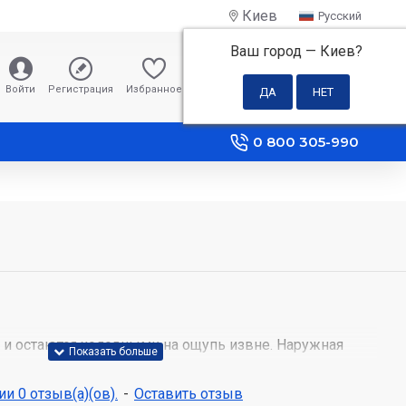
Киев
Русский
Ваш город —
Киев
?
0 грн
Войти
Регистрация
Избранное
Сравнение
0 800 305-990
 и остаются холодными на ощупь извне. Наружная
ологичного пищевого пластика, внутренняя – из
й стали.
и 0 отзыв(а)(ов).
-
Оставить отзыв