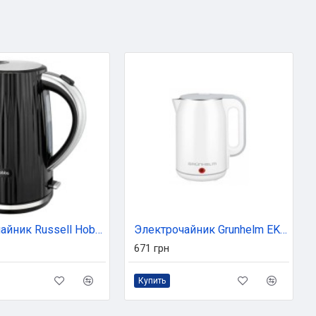
Электрочайник Russell Hobbs 27361-70
Электрочайник Grunhelm EKS-1864SW
671 грн
Купить