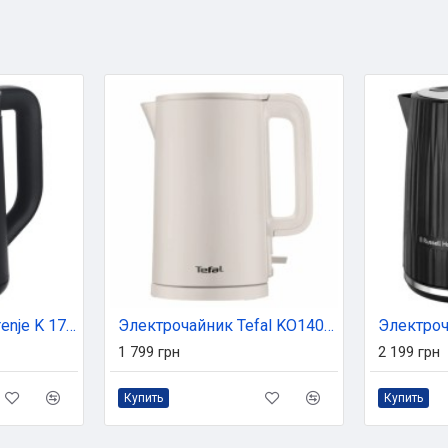
Электрочайник Gorenje K 17 TRDW
Электрочайник Tefal KO140BE0
1 799 грн
2 199 грн
Купить
Купить