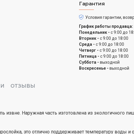
Гарантия
Свободное вращение н
Условия гарантии, возвр
База питания с поворот
График работы продавца:
устанавливать чайник и
Понедельник -
с 9:00 до 18
одинаковым комфортом 
Вторник -
с 9:00 до 18:00
Среда -
с 9:00 до 18:00
Четверг -
с 9:00 до 18:00
Пятница -
с 9:00 до 18:00
Суббота -
выходной
Воскресенье -
выходной
КИ
ОТЗЫВЫ
ь извне. Наружная часть изготовлена из экологичного пищ
ослойка, это отлично поддерживает температуру воды и 