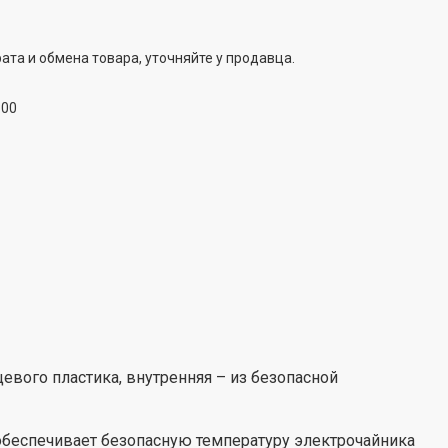
а 360°
ата и обмена товара, уточняйте у продавца.
ом на 360° позволяет пользователям легко
 вращать его. Следовательно, устройством с
:00
могут пользоваться как правши, так и левши.
евого пластика, внутренняя – из безопасной
обеспечивает безопасную температуру электрочайника