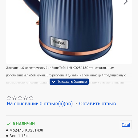
Элегантный электрический чайник Tefal Loft KO251430 станет отличным
дополнением любой кухни. Его рифленый дизайн, напоминающий традиционную
керамическую посуду, дополненную современными штрихами и изысканными
акцентами.
На основании 0 отзыв(а)(ов).
-
Оставить отзыв
Идеальное приложение к вашей кухне
Вдохновленные классическими британскими керамическими изделиями, рифленые
линии и полированные медные акценты сочетаются в современном дизайне.
В НАЛИЧИИ
Tefal
Прекрасное приложение к дизайну вашей кухни.
Модель:
KO251430
Вес:
1.18кг