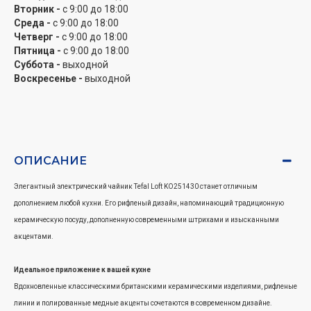
Вторник -
с 9:00 до 18:00
воду и приготовление вкусного чая и кофе.
Среда -
с 9:00 до 18:00
Четверг -
с 9:00 до 18:00
Прецизионный носик
Пятница -
с 9:00 до 18:00
Суббота -
выходной
Прецизионный носик обеспечивает идеальную наливку каждый раз, без разливов и
Воскресенье -
выходной
капель.
Кнопка включения/выключения с подсветкой и функцией автоматического
отключения
Кнопка включения/выключения со световым индикатором четко показывает, когда
ОПИСАНИЕ
устройство включено, а функция автоматического отключения обеспечивает
удобство и безопасность использования.
Элегантный электрический чайник Tefal Loft KO251430 станет отличным
дополнением любой кухни. Его рифленый дизайн, напоминающий традиционную
Основание, вращающееся на 360°
керамическую посуду, дополненную современными штрихами и изысканными
Вращающееся на 360° основание надежно удерживает беспроводной чайник на
акцентами.
месте для дополнительного удобства при каждом использовании.
Идеальное приложение к вашей кухне
Вдохновленные классическими британскими керамическими изделиями, рифленые
линии и полированные медные акценты сочетаются в современном дизайне.