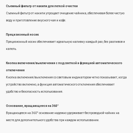
Съемный фильтр от накипи для легкой очистки
Съемный фильтр от накипи упрощает очищение чайника, обеспечивая более чистую
воду и приготовление вкусного чая и кофе.
Прецизионный носик
Прецизионный носик обеспечивает идеальную наливку каждый раз, без разливов и
капель.
Кнопка включения/выключения с подсветкой и функцией автоматического
отключения
Кнопка включения/выключения со световым индикатором четко показывает, когда
устройство включено, а функция автоматического отключения обеспечивает
удобство и безопасность использования.
Основание, вращающееся на 360°
Вращающееся на 360° основание надежно удерживает беспроводной чайник на
месте для дополнительного удобства при каждом использовании.