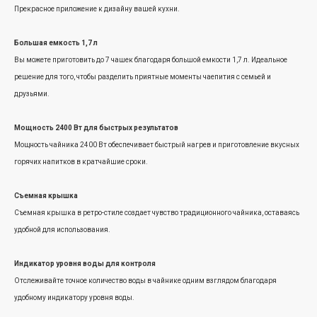
Прекрасное приложение к дизайну вашей кухни.
Большая емкость 1,7 л
Вы можете приготовить до 7 чашек благодаря большой емкости 1,7 л. Идеальное
решение для того, чтобы разделить приятные моменты чаепития с семьей и
друзьями.
Мощность 2400 Вт для быстрых результатов
Мощность чайника 2400 Вт обеспечивает быстрый нагрев и приготовление вкусных
горячих напитков в кратчайшие сроки.
Съемная крышка
Съемная крышка в ретро-стиле создает чувство традиционного чайника, оставаясь
удобной для использования.
Индикатор уровня воды для контроля
Отслеживайте точное количество воды в чайнике одним взглядом благодаря
удобному индикатору уровня воды.