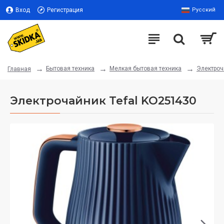
Вход
Регистрация
Русский
Бытовая техника
Мелкая бытовая техника
Электроч
Главная
Электрочайник Tefal KO251430