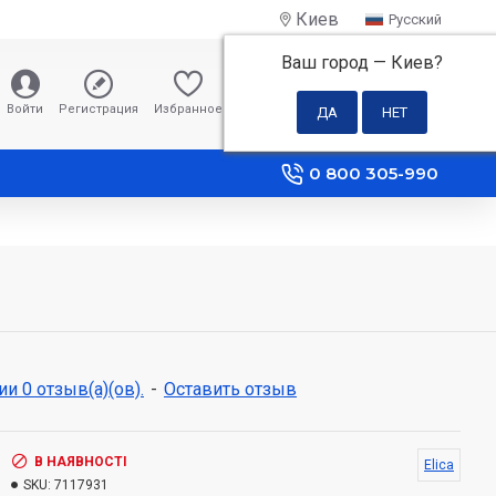
Киев
Русский
Ваш город —
Киев
?
0 грн
Войти
Регистрация
Избранное
Сравнение
0 800 305-990
и 0 отзыв(а)(ов).
-
Оставить отзыв
В НАЯВНОСТІ
Elica
SKU:
7117931