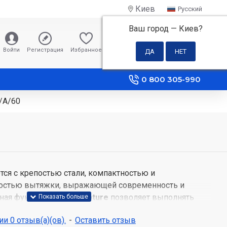
Киев
Русский
Ваш город —
Киев
?
0 грн
Войти
Регистрация
Избранное
Сравнение
0 800 305-990
/A/60
ется с крепостью стали, компактностью и
остью вытяжки, выражающей современность и
нная функция
Multi-d Capture
позволяет выполнять
ериметру для очень эффективного режима
и 0 отзыв(а)(ов).
-
Оставить отзыв
овременных просторах кухонное пространство все