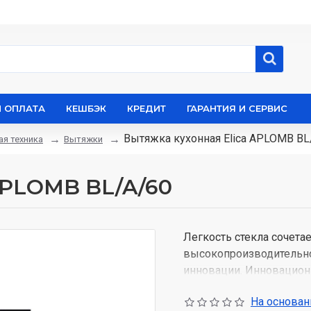
И ОПЛАТА
КЕШБЭК
КРЕДИТ
ГАРАНТИЯ И СЕРВИС
Вытяжка кухонная Elica APLOMB BL
я техника
Вытяжки
APLOMB BL/A/60
Легкость стекла сочета
высокопроизводительн
инновации. Инновацио
аспирацию по новому п
На основани
улавливания дыма. В с