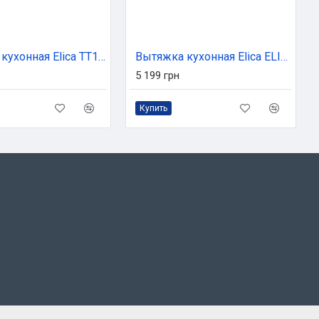
Вытяжка кухонная Elica TT14 LUX GRVT/A/60
Вытяжка кухонная Elica ELITE 14 LUX BL/A/60
5 199 грн
Купить