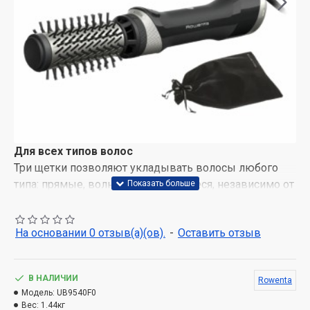
Для всех типов волос
Три щетки позволяют укладывать волосы любого
типа: прямые, волнистые и вьющиеся, независимо от
того, они густые и толстые или жидкие и тонкие.
2 вращательные щетки с керамическим
На основании 0 отзыв(а)(ов).
-
Оставить отзыв
покрытием разных диаметров
50 мм для естественной укладки волос и 40 мм для
стильной укладки волос.
В НАЛИЧИИ
Rowenta
Модель:
UB9540F0
Неподвижная щетка
Вес:
1.44кг