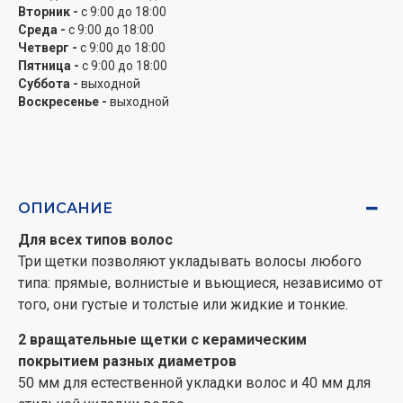
Энергосбережение в тренде
Вторник -
с 9:00 до 18:00
Быть стильным и бережно относиться к
Среда -
с 9:00 до 18:00
энергозатратам – это тренд, потому что значит
Четверг -
с 9:00 до 18:00
Пятница -
с 9:00 до 18:00
беспокоиться о планете. Фен-щетка Rowenta Renewal
Суббота -
выходной
Brush Active UB9540F0 экономит до 40% больше
Воскресенье -
выходной
энергии.
Блестящее и ухоженное
Эксклюзивное керамическое покрытие
обеспечивает шелковистые волосы с изысканным
ОПИСАНИЕ
блеском и идеальные результаты каждый день.
Для всех типов волос
Гладенькое и послушное
Три щетки позволяют укладывать волосы любого
Ионная технология уменьшает статику и кудрявость,
типа: прямые, волнистые и вьющиеся, независимо от
делает волосы шелковистыми, гладкими и
того, они густые и толстые или жидкие и тонкие.
послушными.
2 вращательные щетки с керамическим
покрытием разных диаметров
50 мм для естественной укладки волос и 40 мм для