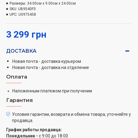
Размеры:
34.00см x 9.00см x 24.00см
С керамическим покрытием 30 мм для подправки.
SKU:
UB9540F0
UPC:
U0975458
Концентратор
Для быстрой и легкой предварительной сушки.
3 299 грн
Выравнивающая щетка
Для получения более гладкого результата.
ДОСТАВКА
Идеальные 1000 Вт
Новая почта - доставка курьером
Мощность 1000 Вт – золотая середина – достаточно,
Новая почта - доставка на отделение
чтобы высушить и уложить волосы, не пересушивая
Оплата
их. Быстрая сушка, эффектная прическа и здоровые
волосы – идеальный результат, чтобы вы могли
Наложенным платежом при получении
пользоваться стайлером каждый день.
Гарантия
Регулируемые настройки
2 настройка температуры для полного контроля во
Условия гарантии, возврата и обмена товара, уточняйте у
время укладки волос и обдува холодным воздухом
продавца.
для фиксации укладки.
График работы продавца:
Понедельник -
с 9:00 до 18:00