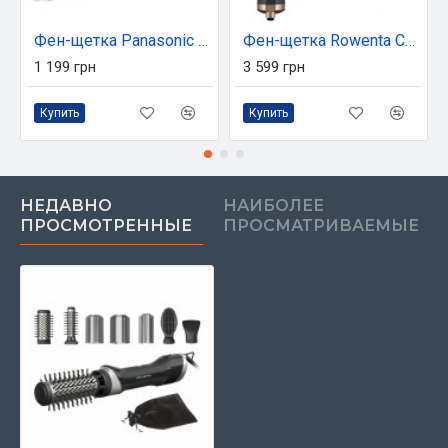
Фен-щетка Panasonic EH-KA22-V865
Фен-щетка Rowenta CF9620F0
1 199 грн
3 599 грн
Купить
Купить
НЕДАВНО
НАИБОЛЕЕ
ПРОСМОТРЕННЫЕ
ПРОСМАТРИВАЕМЫЕ