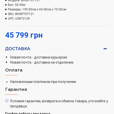
Модель:
WHSP70T121
делают холодильник идеальным выбором для
Вес:
50.00кг
современной кухни.
Размеры:
190.00см x 69.00см x 70.00см
SKU:
WHSP70T121
UPC:
U0872129
45 799 грн
ДОСТАВКА
Новая почта - доставка курьером
Новая почта - доставка на отделение
Оплата
Наложенным платежом при получении
Гарантия
Условия гарантии, возврата и обмена товара, уточняйте у
продавца.
График работы продавца: