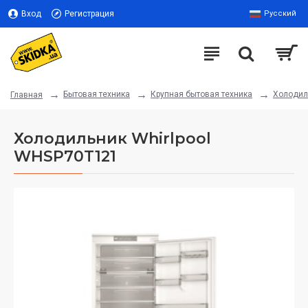
Вход
Регистрация
Русский
Бытовая техника
Крупная бытовая техника
Холодил
Главная
Холодильник Whirlpool
WHSP70T121