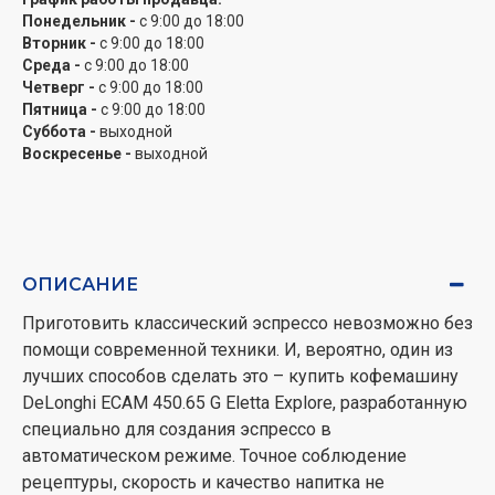
Кофе для себя и компании
Понедельник -
с 9:00 до 18:00
Вторник -
с 9:00 до 18:00
Естественно, не обязательно наслаждаться эспрессо
Среда -
с 9:00 до 18:00
в одиночестве! Ваша кофемашина с легкостью
Четверг -
с 9:00 до 18:00
Пятница -
с 9:00 до 18:00
обеспечит быстрое приготовление кофе для
Суббота -
выходной
нескольких человек по разным рецептам. Просто
Воскресенье -
выходной
выбирайте нужный через удобное меню на панели
управления (или создайте свой собственный,
сохранив в памяти устройства) с сенсорными
клавишами и цветным дисплеем. Поскольку зерна
для варки мелятся непосредственно перед подачей
ОПИСАНИЕ
напитка собственной встроенной кофемолкой (с
Приготовить классический эспрессо невозможно без
возможностью регулировки степени помола),
помощи современной техники. И, вероятно, один из
имеется емкость для хранения зерен (до 300 г). Запас
лучших способов сделать это – купить кофемашину
воды в контейнере составляет 1,8 литра, чего хватает
DeLonghi ECAM 450.65 G Eletta Explore, разработанную
действительно надолго.
специально для создания эспрессо в
Молочные коктейли на любой вкус
автоматическом режиме. Точное соблюдение
рецептуры, скорость и качество напитка не
Да, вы можете приготовить и классические