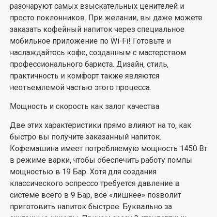
разочаруют самых взыскательных ценителей и
молочные коктейли на основе эспрессо с
просто поклонников. При желании, вы даже можете
добавлением молока, взбитого в пенку. Лате,
заказать кофейный напиток через специальное
капучино, макиято доступны точно так же через
мобильное приложение по Wi-Fi! Готовьте и
меню. Нужно только подключить автоматический
наслаждайтесь кофе, созданным с мастерством
капучинатор. Плотность пенки задается при помощи
профессионального бариста. Дизайн, стиль,
механического поворотного переключателя. Кроме
практичность и комфорт также являются
того, именно для данной системы предусмотрен и
неотъемлемой частью этого процесса.
отдельный контейнер для приготовления холодных
молочных коктейлей, что является уникальной
Мощность и скорость как залог качества
особенностью кофемашины, выделяющей ее среди
Две этих характеристики прямо влияют на то, как
аналогичных моделей бренда.
быстро вы получите заказанный напиток.
Кофемашина имеет потребляемую мощность 1450 Вт
в режиме варки, чтобы обеспечить работу помпы
мощностью в 19 Бар. Хотя для создания
классического эспрессо требуется давление в
системе всего в 9 Бар, всё «лишнее» позволит
приготовить напиток быстрее. Буквально за