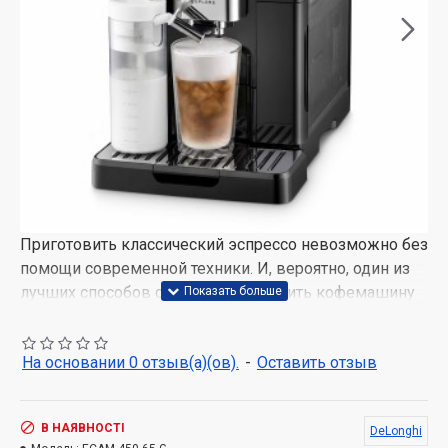
Приготовить классический эспрессо невозможно без
помощи современной техники. И, вероятно, один из
лучших способов сделать это – купить кофемашину
DeLonghi ECAM 450.65 G Eletta Explore, разработанную
специально для создания эспрессо в
На основании 0 отзыв(а)(ов).
-
Оставить отзыв
автоматическом режиме. Точное соблюдение
рецептуры, скорость и качество напитка не
разочаруют самых взыскательных ценителей и
В НАЯВНОСТІ
DeLonghi
просто поклонников. При желании, вы даже можете