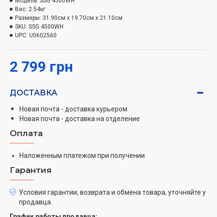
Модель:
SSG 4500WH
нарезки овощей и фруктов в качестве гарнира к
Вес:
2.54кг
различным блюдам.
Размеры:
31.90см x 19.70см x 21.10см
SKU:
SSG 4500WH
На крупной терке можно натереть овощи для
UPC:
U0602560
супа.
Мелкая терка пригодится для приготовления
2 799 грн
салатов.
Мороженица, насадка для быстрого и простого
приготовления вкусных, натуральных смесей
ДОСТАВКА
мороженого без химических добавок.
Новая почта - доставка курьером
Достаточно поместить ваши любимые
Новая почта - доставка на отделение
замороженные фрукты, и практически
Оплата
мгновенно вы можете наслаждаться свежим
домашним сорбетом в любое время.
Наложенным платежом при получении
Очень мелкая терка подходит для терки
(измельчения) кокоса, миндаля, орехов, а также
Гарантия
для приготовления панировочных сухарей из
твердой выпечки и т. д.
Условия гарантии, возврата и обмена товара, уточняйте у
продавца.
График работы продавца: