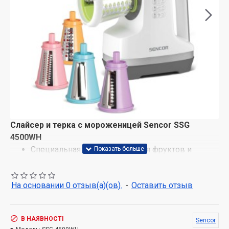
Слайсер и терка с мороженицей Sencor SSG
4500WH
Специальная резка и терка для фруктов и
овощей даже в замороженом виде.
Имеет 5 сменных насадок для идеальных
На основании 0 отзыв(а)(ов).
-
Оставить отзыв
результатов
Слайсер для тонких ломтиков, пригодный для
нарезки картофеля для жарки чипсов
В НАЯВНОСТІ
Sencor
Терка для волнистых ломтиков , подходит для