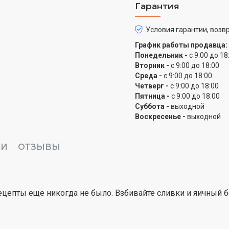
Гарантия
замешивания.
Планетарное движени
Условия гарантии, возвр
График работы продавца:
Позволяет перемешивать
Понедельник -
с 9:00 до 18
максимальная однородн
Вторник -
с 9:00 до 18:00
Среда -
с 9:00 до 18:00
Вместительная чаша
Четверг -
с 9:00 до 18:00
Пятница -
с 9:00 до 18:00
Чаша из нержавеющей ст
Суббота -
выходной
готовьте до 40 кексов и
Воскресенье -
выходной
Удобное управление
КИ
ОТЗЫВЫ
В вашем распоряжении 8
режимы прямо в процес
Крышка для защиты о
цепты еще никогда не было. Взбивайте сливки и яичный бе
Предотвращает случайн
ингредиенты во время 