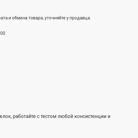
е насадок
ата и обмена товара, уточняйте у продавца.
 и взбивать продукты более тщательно. Результат –
:00
ость по всему объему чаши.
али объемом 4,6л. Взбивайте до 10 яичных белков,
ли тесто для 3 крупных пицц.
 скоростей работы и функция Pulse. Переключайте
се с помощью регулятора на корпусе.
т брызг
лок, работайте с тестом любой консистенции и
ое разбрызгивание и позволяет добавлять
затворения.