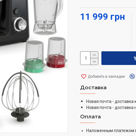
Создана служить долг
11 999 грн
Инновационная технолог
автоматическая регулир
обеспечивает не только
вашей кухонной машины
Дополнительные аксес
Множество способов об
Удобно и безопасно
Добавить в закладки
Широкий угол в «откры
Доставка
смены аксессуаров. Ав
работы прибора.
Новая почта - доставка
Новая почта - доставка 
Высокая мощность
Оплата
Двигатель высокой мощ
Наложенным платежом 
тестом. Безупречный и 