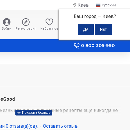
Киев
Русский
Ваш город —
Киев
?
0 грн
Войти
Регистрация
Избранное
Сравнение
0 800 305-990
keGood
в жизнь сложные кулинарные рецепты еще никогда не
 и яичный белок, работайте с тестом любой
те непревзойденные результаты.
и 0 отзыв(а)(ов).
-
Оставить отзыв