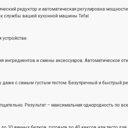
ческий редуктор и автоматическая регулировка мощности в
ок службы вашей кухонной машины Tefal.
 устройстве.
я ингредиентов и смены аксессуаров. Автоматическое отк
 даже с самым густым тестом. Безупречный и быстрый ре
тщательно. Результат – максимальная однородность по вс
о 10 яичных белков, готовьте до 40 кексов или тесто для