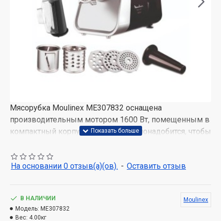
Мясорубка Moulinex ME307832 оснащена
производительным мотором 1600 Вт, помещенным в
компактный корпус. Всего минута понадобится, чтобы
перекрутить до 1.9 кг мяса, а надежный
металлический шнек обеспечит надежность этого
На основании 0 отзыв(а)(ов).
-
Оставить отзыв
прибора.
Практичность
В НАЛИЧИИ
Moulinex
Засоры не станут помехой с функцией реверса.
Модель:
ME307832
Удачно измельчит даже жилое мясо без засорения
Вес:
4.00кг