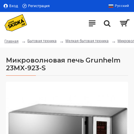
Вход
Регистрация
Русский
Бытовая техника
Мелкая бытовая техника
Микрово
Главная
Микроволновая печь Grunhelm
23MX-923-S