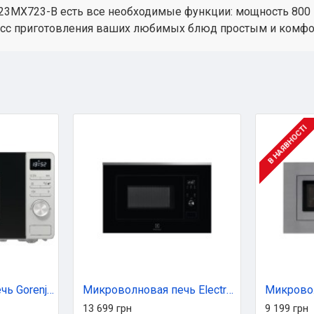
3MX723-B есть все необходимые функции: мощность 800 Вт
оцесс приготовления ваших любимых блюд простым и комф
В НАЯВНОСТІ
Микроволновая печь Gorenje MO23A4X
Микроволновая печь Electrolux LMS2173EMX
13 699 грн
9 199 грн