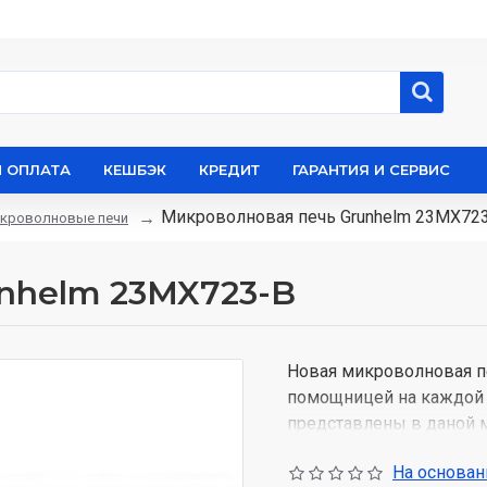
И ОПЛАТА
КЕШБЭК
КРЕДИТ
ГАРАНТИЯ И СЕРВИС
Микроволновая печь Grunhelm 23MX72
кроволновые печи
nhelm 23MX723-B
Новая микроволновая п
помощницей на каждой 
представлены в даной 
Микроволновая печь - 
На основани