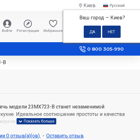
Киев
Русский
Ваш город —
Киев
?
0 грн
Войти
Регистрация
Избранное
Сравнение
0 800 305-990
3-B
ечь модели 23MX723-B станет незаменимой
кухне. Идеальное соотношение простоты и качества
модели.
одна из самых функциональных и удобных технических
и 0 отзыв(а)(ов).
-
Оставить отзыв