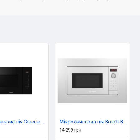
Мікрохвильова піч Gorenje BMI251SG3BG
Мікрохвильова піч Bosch BFL623MW3
14 299 грн