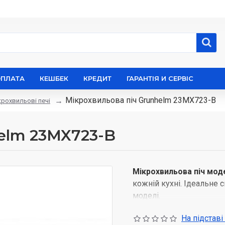
ОПЛАТА
КЕШБЕК
КРЕДИТ
ГАРАНТІЯ И СЕРВІС
Мікрохвильова піч Grunhelm 23MX723-B
крохвильові печі
elm 23MX723-B
Мікрохвильова піч мод
кожній кухні. Ідеальне 
моделі.
Мікрохвильова піч - одн
На підставі