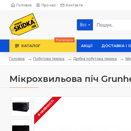
Головна
Про нас
Контакти
Всі
Розпродаж
КАТАЛОГ
АКЦІЇ
ДОСТАВКА І 
Побутова техніка
Дрібна побутова техніка
Мі
Головна
Мікрохвильова піч Grunh
В НАЯВНОСТІ