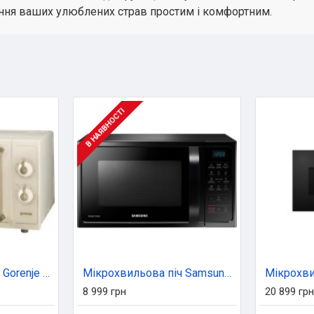
ання ваших улюблених страв простим і комфортним.
В НАЯВНОСТІ
Мікрохвильова піч Gorenje MO4250CLI
Мікрохвильова піч Samsung MC28H5013AK/UA
8 999 грн
20 899 грн