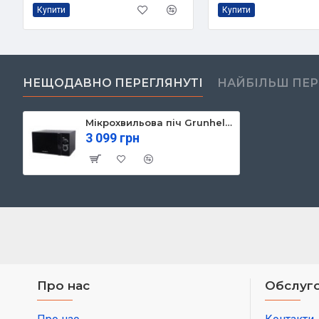
Купити
Купити
НЕЩОДАВНО ПЕРЕГЛЯНУТІ
НАЙБІЛЬШ ПЕ
Мікрохвильова піч Grunhelm 23MX723-B
3 099 грн
Про нас
Обслуго