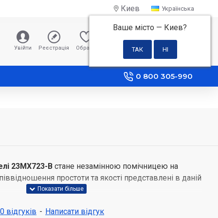
Киев
Українська
Ваше місто —
Киев
?
0 грн
Увійти
Реєстрація
Обране
Порівняння
0 800 305-990
елі 23MX723-B
стане незамінною помічницею на
співвідношення простоти та якості представлені в даній
а з найбільш функціональних та зручних технічних
 0 відгуків
-
Написати відгук