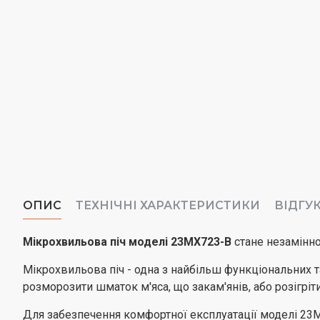
ОПИС
ТЕХНІЧНІ ХАРАКТЕРИСТИКИ
ВІДГУ
Мікрохвильова піч моделі 23MX723-B
стане незамінно
Мікрохвильова піч - одна з найбільш функціональних та
розморозити шматок м'яса, що закам'янів, або розігрі
Для забезпечення комфортної експлуатації моделі 23MX7