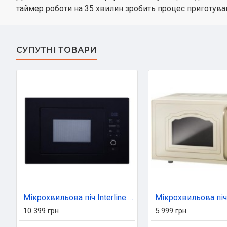
таймер роботи на 35 хвилин зробить процес приготув
СУПУТНІ ТОВАРИ
Мікрохвильова піч Interline MWA 520 SSA BA
10 399 грн
5 999 грн