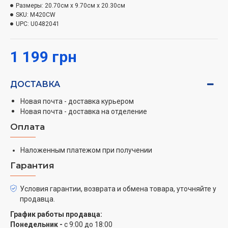
Размеры:
20.70см x 9.70см x 20.30см
твердые ингредиенты, тщательно контролировать степень их перемалывания. В
SKU:
M420CW
комплекте с прибором также идут два крюка для замешивания теста и два
UPC:
U0482041
венчика.
1 199 грн
ДОСТАВКА
Новая почта - доставка курьером
Новая почта - доставка на отделение
Оплата
Наложенным платежом при получении
Гарантия
Условия гарантии, возврата и обмена товара, уточняйте у
продавца.
График работы продавца:
Понедельник -
с 9:00 до 18:00