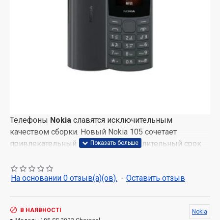
Телефоны
Nokia
славятся исключительным
качеством сборки. Новый Nokia 105 сочетает
привлекательный внешний вид и длительный срок
службы.
На основании 0 отзыв(а)(ов).
-
Оставить отзыв
Аккумулятор на несколько дней
Модернизированная батарея емкостью 1000 мА*ч,
что на 25% больше, чем у предыдущей модели
В НАЯВНОСТІ
Nokia
версия (105) держит вас на связи в течение