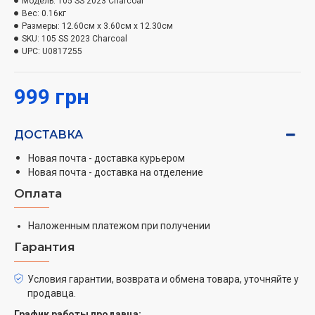
Модель:
105 SS 2023 Charcoal
нескольких недель в режиме ожидания и давай
Вес:
0.16кг
поговорим от восхода до заката.
Размеры:
12.60см x 3.60см x 12.30см
SKU:
105 SS 2023 Charcoal
UPC:
U0817255
999 грн
ДОСТАВКА
Новая почта - доставка курьером
Новая почта - доставка на отделение
Оплата
Наложенным платежом при получении
Гарантия
Условия гарантии, возврата и обмена товара, уточняйте у
продавца.
График работы продавца: