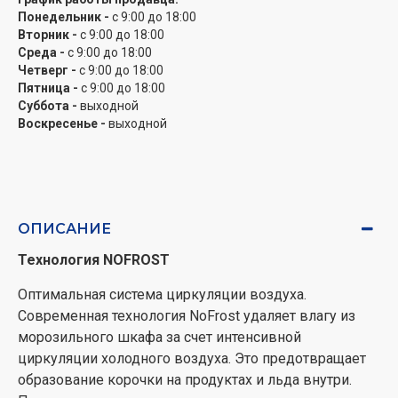
Понедельник -
с 9:00 до 18:00
часов, поддерживая постоянную температуру, а затем
Вторник -
с 9:00 до 18:00
автоматически переключается на обычную
Среда -
с 9:00 до 18:00
температуру морозильной камеры - 18°C.
Четверг -
с 9:00 до 18:00
Пятница -
с 9:00 до 18:00
Энергоэффективность
Суббота -
выходной
Воскресенье -
выходной
Бытовая техника, которой 15 лет и более, потребляет
в три раза больше энергии, чем новая. Новые модели
Gorenje имеют отличную теплоизоляцию, улучшенное
уплотнение дверцы, высококачественные
холодильные компоненты и электронные системы
ОПИСАНИЕ
управления, которые сводят потребление энергии к
Технология NOFROST
минимуму.
Оптимальная система циркуляции воздуха.
Управление с помощью светодиодного дисплея
Современная технология NoFrost удаляет влагу из
Управление с помощью светодиодного дисплея в
морозильного шкафа за счет интенсивной
некоторых моделях обеспечивает высокую точность
циркуляции холодного воздуха. Это предотвращает
контроля температуры. Более продвинутые модели
образование корочки на продуктах и льда внутри.
имеют раздельное управление температурой в