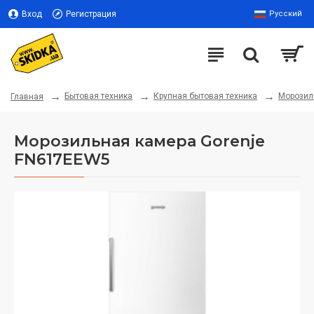
Вход
Регистрация
Русский
Бытовая техника
Крупная бытовая техника
Морозил
Главная
Морозильная камера Gorenje
FN617EEW5