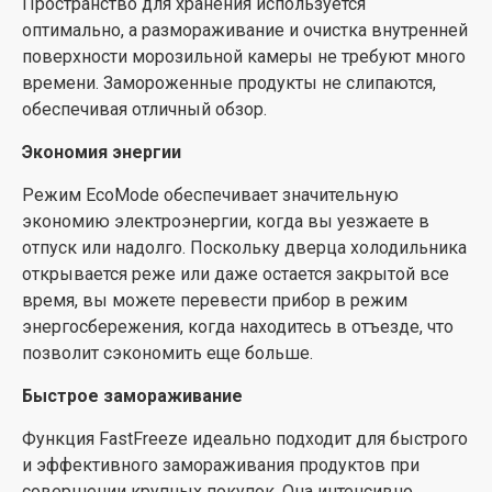
Пространство для хранения используется
холодильном и морозильном отделениях. В
оптимально, а размораживание и очистка внутренней
дополнение к базовому функционалу эти модели
поверхности морозильной камеры не требуют много
также могут похвастаться функцией FastFreeze для
времени. Замороженные продукты не слипаются,
быстрого замораживания и SuperCool, которая
обеспечивая отличный обзор.
быстро снижает температуру после заполнения
Экономия энергии
холодильника после большого количества покупок.
Встроенный световой и звуковой сигнал оповестит
Режим EcoMode обеспечивает значительную
вас о повышении температуры в приборе.
экономию электроэнергии, когда вы уезжаете в
отпуск или надолго. Поскольку дверца холодильника
Всегда отличный обзор
открывается реже или даже остается закрытой все
Светодиодная подсветка в морозильном отделении
время, вы можете перевести прибор в режим
обеспечивает превосходное и высокоэффективное
энергосбережения, когда находитесь в отъезде, что
освещение. Она служит в 30 раз дольше обычных
позволит сэкономить еще больше.
ламп и экономит в десять раз больше энергии.
Быстрое замораживание
Функция FastFreeze идеально подходит для быстрого
и эффективного замораживания продуктов при
совершении крупных покупок. Она интенсивно