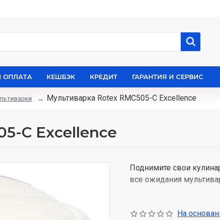
И ОПЛАТА
КЕШБЭК
КРЕДИТ
ГАРАНТИЯ И СЕРВИС
Мультиварка Rotex RMC505-C Excellence
льтиварки
5-C Excellence
Поднимите свои кулина
все ожидания мультивар
Уникальный функциона
На основани
Входящий в функционал 