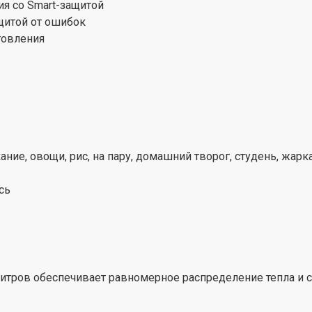
я со Smart-защитой
щитой от ошибок
товления
ие, овощи, рис, на пару, домашний творог, студень, жарка
сь
тров обеспечивает равномерное распределение тепла и ст