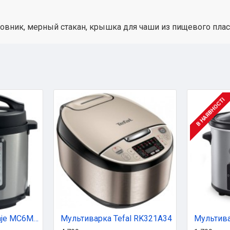
ловник, мерный стакан, крышка для чаши из пищевого плас
В НАЯВНОСТІ
Мультиварка Gorenje MC6MBK
Мультиварка Tefal RK321A34