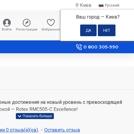
Киев
Русский
Ваш город —
Киев
?
0 грн
Войти
Регистрация
Избранное
Сравнение
0 800 305-990
рные достижения на новый уровень с превосходящей
кой — Rotex RMC505-C Excellence!
л
Smart cooking
и 0 отзыв(а)(ов).
-
Оставить отзыв
режима Smart cooking: