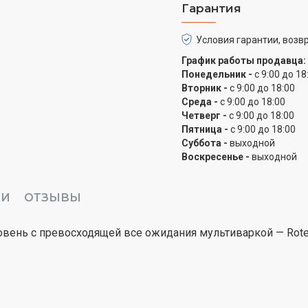
Гарантия
Толстая чаша с керами
равномерное распределе
Условия гарантии, возвр
готовить блюда более к
График работы продавца:
Понедельник -
с 9:00 до 18
Комплектация
Вторник -
с 9:00 до 18:00
Среда -
с 9:00 до 18:00
В комплект входит: пла
Четверг -
с 9:00 до 18:00
крышка для чаши из пищ
Пятница -
с 9:00 до 18:00
Суббота -
выходной
Воскресенье -
выходной
КИ
ОТЗЫВЫ
вень с превосходящей все ожидания мультиваркой — Rotex