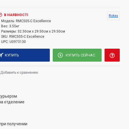
туры и времени приготовления со Smart-защитой
В НАЯВНОСТІ
Rotex
программ приготовления с защитой от ошибок
Модель:
RMC505-C Excellence
догрева до и во время приготовления
Вес:
3.55кг
ный джойстик управления
Размеры:
32.50см x 29.50см x 29.50см
SKU:
RMC505-C Excellence
UPC:
U0973130
ограмм
КУПИТЬ
КУПИТЬ СЕЙЧАС
рщ, суп
бекю, домашний творог, запекание, овощи, рис, на
Добавить к сравнению
рог, студень, жарка, тушение, томление, плов,
пирог, выпечка, кулич, йогурт
 курьером
, молочная каша, детская смесь
на отделение
подогрев, стерилизация, тесто
, пиво
при получении
аша