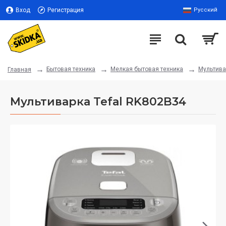
Вход
Регистрация
Русский
Бытовая техника
Мелкая бытовая техника
Мультива
Главная
Мультиварка Tefal RK802B34