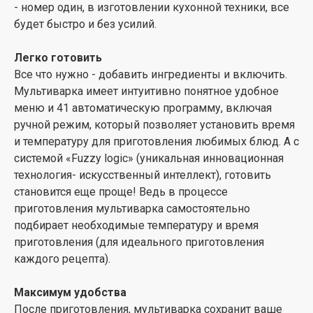
антикоррозионные свойства, устойчива к
- номер один, в изготовлении кухонной техники, все
механическим воздействиям. Емкость чаши 5 л,
будет быстро и без усилий.
идеально подходит для приготовления пищи до 5
человек.
Легко готовить
Все что нужно - добавить ингредиенты и включить.
Стильный дизайн
Мультиварка имеет интуитивно понятное удобное
Благодаря компактным габаритам и стильному
меню и 41 автоматическую программу, включая
дизайну, мультиварка легко впишется в любой
ручной режим, который позволяет установить время
интерьер и завершит стиль кухни.
и температуру для приготовления любимых блюд. А с
системой «Fuzzy logic» (уникальная инновационная
Аксессуары
технология- искусственный интеллект), готовить
Для удобства приготовления различных блюд, в
становится еще проще! Ведь в процессе
комплект входят также паровая корзина, лопатка,
приготовления мультиварка самостоятельно
ложка, мерный стакан. А в случае, когда хочется
подбирает необходимые температуру и время
побаловать себя чем-то необычным в комплект
приготовления (для идеального приготовления
также входит книга с 60 разнообразными рецептами.
каждого рецепта).
Максимум удобства
После приготовления, мультиварка сохранит ваше