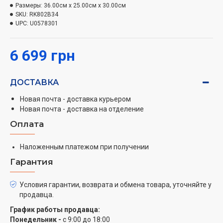
Размеры:
36.00см x 25.00см x 30.00см
SKU:
RK802B34
Легко готовить
UPC:
U0578301
Все что нужно - добавить ингредиенты и включить.
Мультиварка имеет интуитивно понятное удобное
6 699 грн
меню и 41 автоматическую программу, включая
ручной режим, который позволяет установить время
и температуру для приготовления любимых блюд. А с
ДОСТАВКА
системой «Fuzzy logic» (уникальная инновационная
Новая почта - доставка курьером
технология- искусственный интеллект), готовить
Новая почта - доставка на отделение
становится еще проще! Ведь в процессе
Оплата
приготовления мультиварка самостоятельно
подбирает необходимые температуру и время
Наложенным платежом при получении
приготовления (для идеального приготовления
каждого рецепта).
Гарантия
Максимум удобства
Условия гарантии, возврата и обмена товара, уточняйте у
продавца.
После приготовления, мультиварка сохранит ваше
блюдо в теплом состоянии еще на 24 часа. А с
График работы продавца:
функцией отложенный старт, ваш завтрак будет
Понедельник -
с 9:00 до 18:00