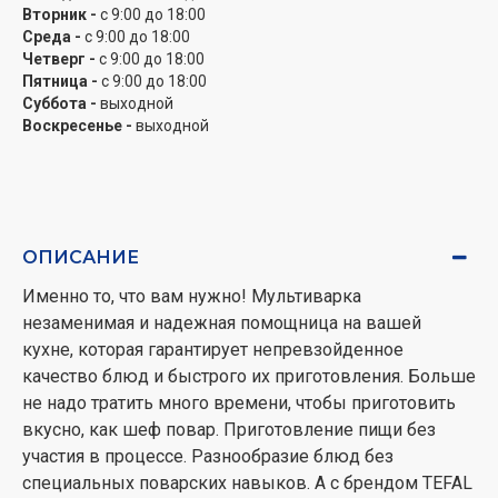
Вторник -
с 9:00 до 18:00
готов, пока вы еще спите.
Среда -
с 9:00 до 18:00
Четверг -
с 9:00 до 18:00
Идеальный результат
Пятница -
с 9:00 до 18:00
Круговая циркуляция горячего воздуха внутри чаши
Суббота -
выходной
позволяет добиться эффекта приготовления как в
Воскресенье -
выходной
традиционной печи - блюда более насыщенные
ароматом трав и специй, а их текстура идеальна.
Технология индукционного нагрева обеспечивает
более точный контроль температуры и идеальное
ОПИСАНИЕ
приготовление блюд благодаря оптимальной
циркуляции тепла. Равномерный нагрев
Именно то, что вам нужно! Мультиварка
обеспечивает однородность приготовления пищи.
незаменимая и надежная помощница на вашей
кухне, которая гарантирует непревзойденное
Прочная и надежная
качество блюд и быстрого их приготовления. Больше
Запатентованная чаша сферической формы, с
не надо тратить много времени, чтобы приготовить
толстыми 6 шаровыми стенками, обеспечит
вкусно, как шеф повар. Приготовление пищи без
равномерное распределение тепла, повышенной
участия в процессе. Разнообразие блюд без
теплопроводностью, имеет высокие
специальных поварских навыков. А с брендом TEFAL