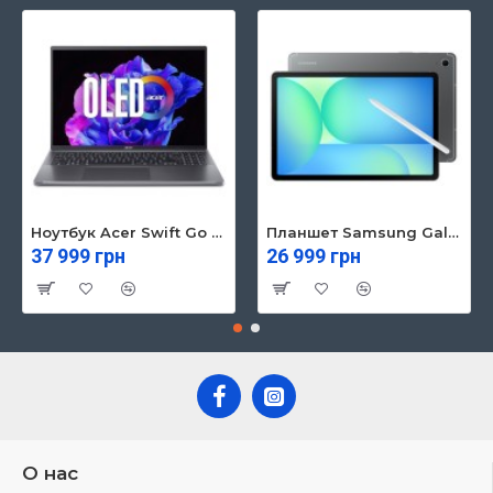
Ноутбук Acer Swift Go 16 SFG16-71 (NX.KVZEU.003)
Планшет Samsung Galaxy Tab S10 FE 5G 8/128GB Gray (SM-X526BZAREUC)
37 999 грн
26 999 грн
О нас