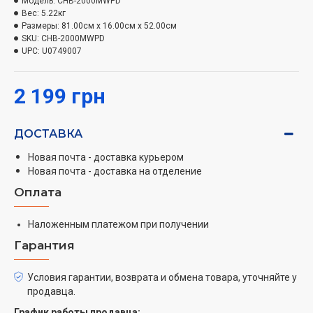
Модель:
CHB-2000MWPD
напольный. Кронштейны и опоры с колесиками для
Вес:
5.22кг
напольной установки поставляются в комплекте с
Размеры:
81.00см x 16.00см x 52.00см
SKU:
CHB-2000MWPD
обогревателем.
UPC:
U0749007
2 199 грн
ДОСТАВКА
Новая почта - доставка курьером
Новая почта - доставка на отделение
Оплата
Наложенным платежом при получении
Гарантия
Условия гарантии, возврата и обмена товара, уточняйте у
продавца.
График работы продавца: