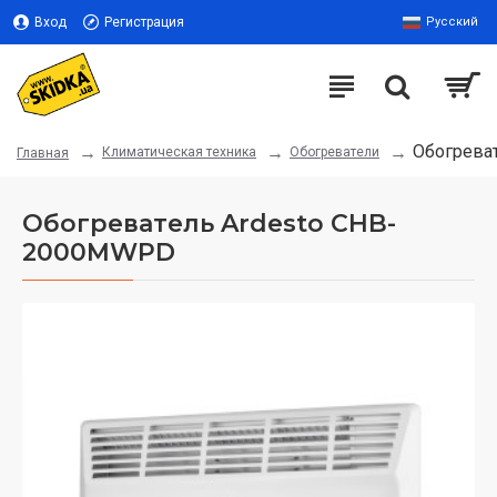
Вход
Регистрация
Русский
Обогрева
Климатическая техника
Обогреватели
Главная
Обогреватель Ardesto CHB-
2000MWPD