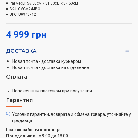
Размеры:
56.50см x 31.50см x 34.50см
качественно произвести сухую уборку и избавиться
SKU:
GVCM244BO
от пыли и мусора. Благодаря современному фильтру
UPC:
U0978712
HEPA, улавливающему мельчайшие частицы пыли,
после уборки не останется неприятного запаха.
4 999 грн
Для улучшения качества сборки предусмотрена
универсальная насадка для ковра и пола, а также
ДОСТАВКА
щелевая насадка.
Новая почта - доставка курьером
Особенности
:
Новая почта - доставка на отделение
Индикатор заполнения пылесборника
Оплата
Автосматывание шнура
Стальная телескопическая
Наложенным платежом при получении
Входящий HEPA фильтр
Гарантия
Мешок из микрофибры
Защита двигателя отеля
Условия гарантии, возврата и обмена товара, уточняйте у
продавца.
График работы продавца:
Понедельник -
с 9:00 до 18:00