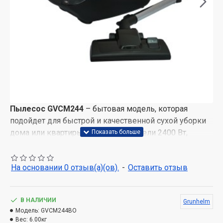
Пылесос GVCM244
– бытовая модель, которая
подойдет для быстрой и качественной сухой уборки
дома или квартиры. Мощность модели 2400 Вт,
радиус уборки 10м.
В качестве пылесборника в пылесосе используется
На основании 0 отзыв(а)(ов).
-
Оставить отзыв
мешок, его объем составляет 6 л. Для включения/
выключения есть удобная кнопка на корпусе, длина
кабеля питания 5 метров.
В НАЛИЧИИ
Grunhelm
Модель:
GVCM244BO
Пылесос GRUNHELM GVCM244 поможет быстро и
Вес:
6.00кг