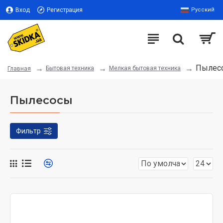
Вход
Регистрация
Русский
Пылес
Бытовая техника
Мелкая бытовая техника
Главная
Пылесосы
Фильтр