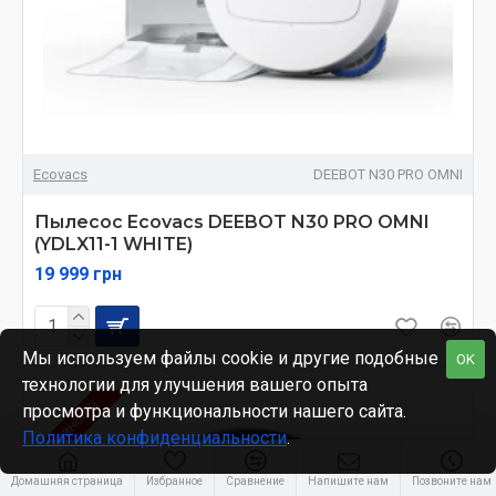
Ecovacs
DEEBOT N30 PRO OMNI
Пылесос Ecovacs DEEBOT N30 PRO OMNI
(YDLX11-1 WHITE)
19 999 грн
Мы используем файлы cookie и другие подобные
OK
технологии для улучшения вашего опыта
В НАЯВНОСТІ
просмотра и функциональности нашего сайта.
Политика конфиденциальности
.
Домашняя страница
Избранное
Сравнение
Напишите нам
Позвоните нам