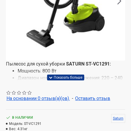
Пылесос для сухой уборки
SATURN ST-VC1291:
Мощность: 800 Вт
Диапазон номинального напряжения: 220 – 240
В
Номинальная частота: 50/60 Гц
На основании 0 отзыв(а)(ов).
-
Оставить отзыв
Номинальный ток: 3,6 А
Мощность всасывания: 150 Вт.
3-х ступенчатая система фильтрации
В НАЛИЧИИ
Saturn
Автоматический сматыватель кабеля
Модель:
ST-VC1291
Длина кабеля: 4,8 м
Вес:
4.31кг