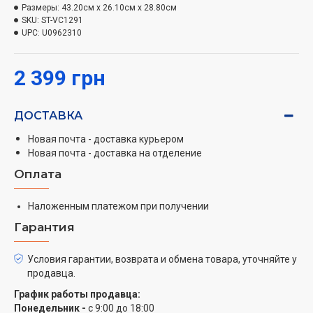
Емкость пылесборника: 1,5 л
Размеры:
43.20см x 26.10см x 28.80см
SKU:
ST-VC1291
Щетка для пола/ковров и инструмент для
UPC:
U0962310
мебели/щелей T-Brush
Уровень шума: ≤ 80 дБ
2 399 грн
2 пакета: 1 бумажный, 1 тканевый
ДОСТАВКА
Новая почта - доставка курьером
Новая почта - доставка на отделение
Оплата
Наложенным платежом при получении
Гарантия
Условия гарантии, возврата и обмена товара, уточняйте у
продавца.
График работы продавца:
Понедельник -
с 9:00 до 18:00