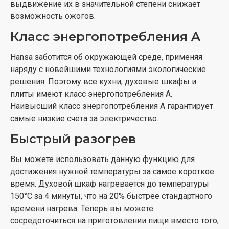
PROCOOK
выдвижение их в значительной степени снижает
возможность ожогов.
В технологии procook используется специальная
Класс энергопотребления A
шестигранная конструкция и антипригарная эмаль,
которые обеспечивают более здоровые способы
Hansa заботится об окружающей среде, применяя
приготовления блюд.
наряду с новейшими технологиями экологические
решения. Поэтому все кухни, духовые шкафы и
плиты имеют класс энергопотребления А.
Наивысший класс энергопотребления А гарантирует
самые низкие счета за электричество.
Быстрый разогрев
Вы можете использовать данную функцию для
достижения нужной температуры за самое короткое
время. Духовой шкаф нагревается до температуры
150°C за 4 минуты, что на 20% быстрее стандартного
времени нагрева. Теперь вы можете
сосредоточиться на приготовлении пищи вместо того,