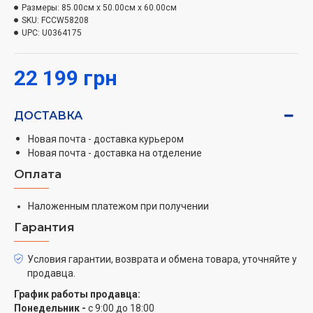
Размеры:
85.00см x 50.00см x 60.00см
Класс энергопотребления A
SKU:
FCCW58208
UPC:
U0364175
Hansa заботится об окружающей среде, применяя
наряду с новейшими технологиями экологические
22 199 грн
решения. Поэтому все кухни, духовые шкафы и
плиты имеют класс энергопотребления А.
Наивысший класс энергопотребления А гарантирует
ДОСТАВКА
самые низкие счета за электричество.
Новая почта - доставка курьером
Быстрый разогрев
Новая почта - доставка на отделение
Оплата
Вы можете использовать данную функцию для
достижения нужной температуры за самое короткое
Наложенным платежом при получении
время. Духовой шкаф нагревается до температуры
Гарантия
150°C за 4 минуты, что на 20% быстрее стандартного
времени нагрева. Теперь вы можете
Условия гарантии, возврата и обмена товара, уточняйте у
сосредоточиться на приготовлении пищи вместо того,
продавца.
чтобы ждать, когда духовой шкаф нагреется до
График работы продавца:
нужной температуры. Разогрев пищи теперь стал так
Понедельник -
с 9:00 до 18:00