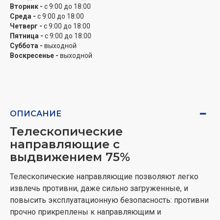
же быстрее и проще.
Вторник -
с 9:00 до 18:00
Среда -
с 9:00 до 18:00
Выдвижной ящик для посуды
Четверг -
с 9:00 до 18:00
на роликовых направляющих
Пятница -
с 9:00 до 18:00
Суббота -
выходной
Расположенный под духовым шкафом ящик имеет
Воскресенье -
выходной
ролики, благодаря чему его легко выдвигать. Это
идеальное место для хранения посуды, кастрюль или
сковород.
Электронный программатор
ОПИСАНИЕ
Телескопические
Благодаря ему, мы готовим тогда, когда нам хочется,
направляющие с
а не тогда, когда нам это позволяет время. Мы
свободно можем программировать время
выдвижением 75%
включения и время нагрева духового шкафа. Три
Телескопические направляющие позволяют легко
кнопки управления обеспечивают удобное
извлечь противни, даже сильно загруженные, и
обслуживание программатора.
повысить эксплуатационную безопасность: противни
Противень для выпечки
прочно прикреплены к направляющим и