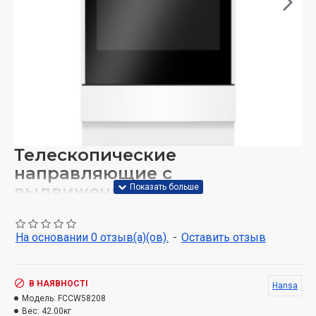
Телескопические
направляющие с
выдвижением 75%
Телескопические направляющие позволяют легко
извлечь противни, даже сильно загруженные, и
На основании 0 отзыв(а)(ов).
-
Оставить отзыв
повысить эксплуатационную безопасность: противни
прочно прикреплены к направляющим и
В НАЯВНОСТІ
выдвижение их в значительной степени снижает
Hansa
Модель:
FCCW58208
возможность ожогов.
Вес:
42.00кг