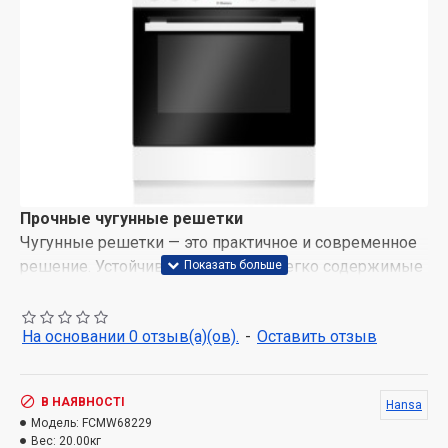
Прочные чугунные решетки
Чугунные решетки — это практичное и современное
решение. Устойчивые, прочные и легко содержимые
в чистоте, они гарантируют простое и безопасное
использование. Вы без проблем можете мыть их
На основании 0 отзыв(а)(ов).
-
Оставить отзыв
даже в посудомоечной машине.
Автоподжиг
Автоматический электроподжиг в ручке
В НАЯВНОСТІ
Hansa
обеспечивает комфортное и простое использование.
Модель:
FCMW68229
Вес:
20.00кг