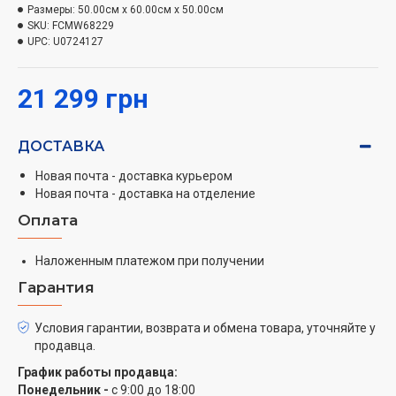
Просто нажмите и поверните ручку плиты как обычно
Размеры:
50.00см x 60.00см x 50.00см
для начала работы, пламя горелки загорится
SKU:
FCMW68229
автоматически.
UPC:
U0724127
Газ-контроль
21 299 грн
Если огонь случайно погас, конфорка с функцией газ-
контроля мгновенно прекратит подачу газа. Вы
можете не волноваться, если вдруг суп убежал и
ДОСТАВКА
залил конфорку, или она погасла от сильного
Новая почта - доставка курьером
сквозняка — газ-контроль обеспечит безопасность на
Новая почта - доставка на отделение
вашей кухне.
Оплата
Эмаль легкой очистки
Очистка духовки — это работа, которая вам,
Наложенным платежом при получении
безусловно, не нравится. Для облегчения процесса
Гарантия
очистки внутренняя часть духовок Hansa была
покрыта специальной легко моющейся эмалью
Условия гарантии, возврата и обмена товара, уточняйте у
EasyClean, лишенной пор и полостей,
продавца.
способствующих накоплению грязи и жира. Отныне
График работы продавца:
чистка духовки будет невероятно простой.
Понедельник -
с 9:00 до 18:00