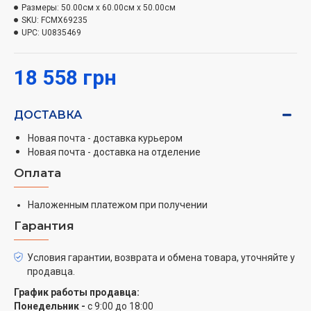
Для большей безопасности эксплуатации
Размеры:
50.00см x 60.00см x 50.00см
предусмотрена система газ-контроля и защита от
SKU:
FCMX69235
детей.
UPC:
U0835469
Что касается духовки, то емкость рабочей
камеры составляет 65 л, а дополнительное
оснащение включает систему конвекции и
18 558 грн
электрогриль.
В сумме производителем
предусмотрены 8 различных режимов
ДОСТАВКА
приготовления в духовке.
Для упрощения ухода есть
функция очистки паром.
Панель управления
Новая почта - доставка курьером
сформирована из классических поворотных
Новая почта - доставка на отделение
переключателей, но дополнительно снабжена
Оплата
большим и ярким дисплеем.
Наложенным платежом при получении
Гарантия
Условия гарантии, возврата и обмена товара, уточняйте у
продавца.
График работы продавца:
Понедельник -
с 9:00 до 18:00