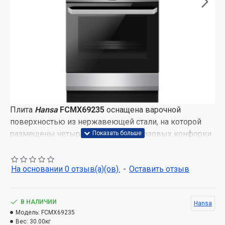
Плита
Hansa
FCMX69235
оснащена варочной
поверхностью из нержавеющей стали, на которой
размещены четыре классических газовых конфорки.
Производитель позаботился о чугунных решетках,
которые отличаются более высокой устойчивостью и
На основании 0 отзыв(а)(ов).
-
Оставить отзыв
надежностью.
Для удобства эксплуатации
производителем предусмотрена функция
автоподжига, избавляющая от необходимости все
В НАЛИЧИИ
Hansa
время держать под рукой спички или зажигалку.
Модель:
FCMX69235
Вес:
30.00кг