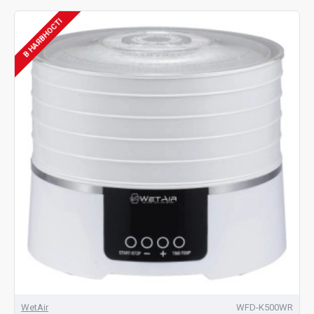
В НАЯВНОСТІ
WetAir
WFD-K500WR