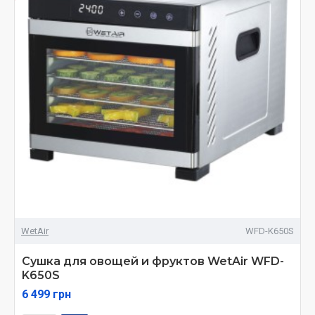
WetAir
WFD-K650S
Сушка для овощей и фруктов WetAir WFD-
K650S
6 499 грн