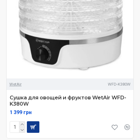
WetAir
WFD-K380W
Сушка для овощей и фруктов WetAir WFD-
K380W
1 399 грн