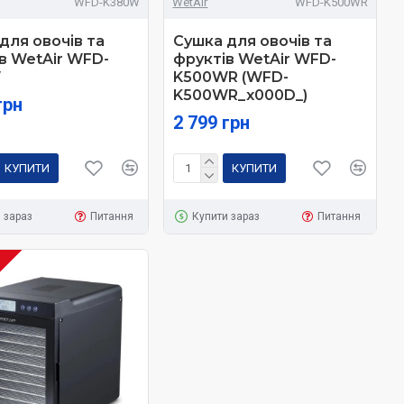
WFD-K380W
WetAir
WFD-K500WR
для овочів та
Сушка для овочів та
в WetAir WFD-
фруктів WetAir WFD-
W
K500WR (WFD-
K500WR_x000D_)
грн
2 799 грн
КУПИТИ
КУПИТИ
 зараз
Питання
Купити зараз
Питання
І