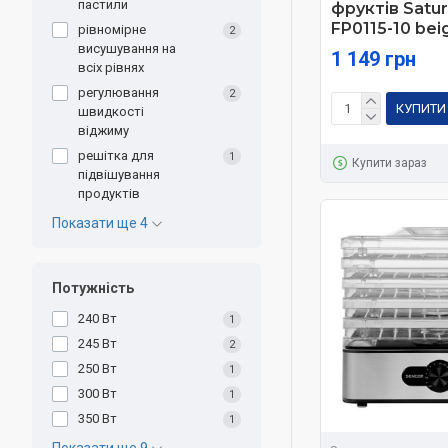
пастили
фруктів Satur
FP0115-10 bei
рівномірне
2
висушування на
1 149 грн
всіх рівнях
регулювання
2
КУПИТИ
швидкості
віджиму
решітка для
1
Купити зараз
підвішування
продуктів
Показати ще 4
Потужність
240 Вт
1
245 Вт
2
250 Вт
1
300 Вт
1
350 Вт
1