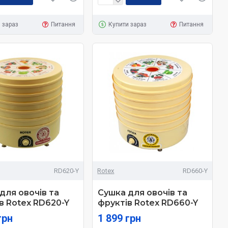
 зараз
Питання
Купити зараз
Питання
RD620-Y
Rotex
RD660-Y
для овочів та
Сушка для овочів та
в Rotex RD620-Y
фруктів Rotex RD660-Y
грн
1 899 грн