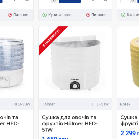
Питання
Купити зараз
Питання
Купити
В НАЯВНОСТІ
HFD-30W
Hölmer
HFD-51W
Rotex
очів та
Сушка для овочів та
Сушка 
er HFD-
фруктів Hölmer HFD-
фрукті
51W
2 299 