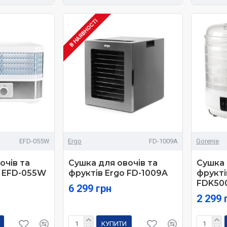
В НАЯВНОСТІ
EFD-055W
Ergo
FD-1009A
Gorenje
очів та
Сушка для овочів та
Сушка 
n EFD-055W
фруктів Ergo FD-1009A
фрукті
FDK50
6 299 грн
2 299 
КУПИТИ