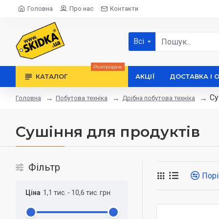
Головна
Про нас
Контакти
Всі
Розпродаж
КАТАЛОГ
АКЦІЇ
ДОСТАВКА І 
Су
Побутова техніка
Дрібна побутова техніка
Головна
Сушіння для продуктів
Фільтр
Порі
Ціна
1,1 тис.
-
10,6 тис.
грн