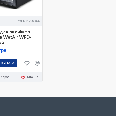
WFD-K700BSS
для овочів та
в WetAir WFD-
SS
грн
КУПИТИ
 зараз
Питання