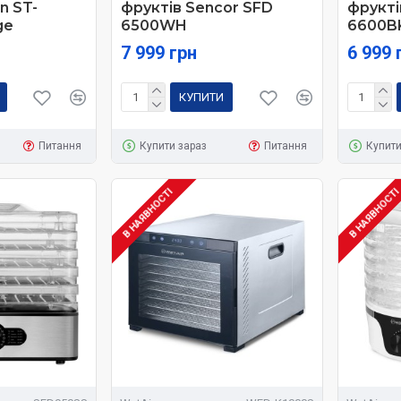
n ST-
фруктів Sencor SFD
фрукті
ge
6500WH
6600B
7 999 грн
6 999 
КУПИТИ
Питання
Купити зараз
Питання
Купити
В НАЯВНОСТІ
В НАЯВНОСТ