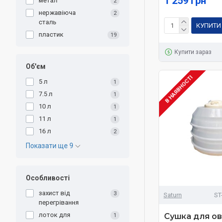
1 259 грн
метал
2
нержавіюча
2
сталь
КУПИТИ
пластик
19
Купити зараз
Об'єм
В НАЯВНОСТІ
5 л
1
7.5 л
1
10 л
1
11 л
1
16 л
2
Показати ще 9
Особливості
захист від
3
Saturn
ST
перегрівання
лоток для
Сушка для ов
1