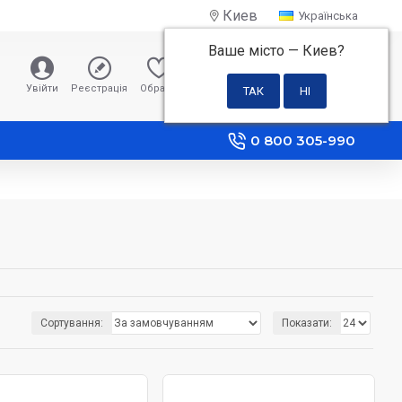
Киев
Українська
Ваше місто —
Киев
?
0 грн
Увійти
Реєстрація
Обране
Порівняння
0 800 305-990
Сортування:
Показати: