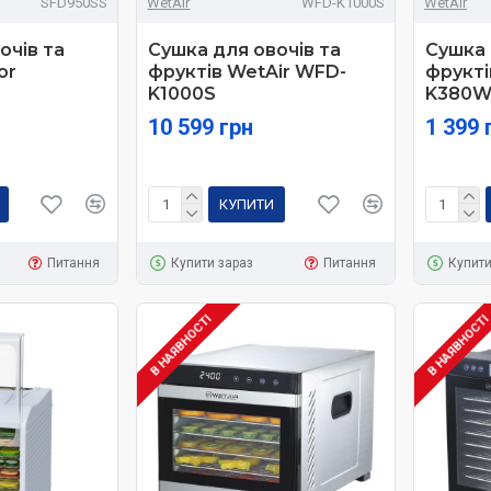
SFD950SS
WetAir
WFD-K1000S
WetAir
очів та
Сушка для овочів та
Сушка 
or
фруктів WetAir WFD-
фрукті
K1000S
K380
10 599 грн
1 399 
КУПИТИ
Питання
Купити зараз
Питання
Купити
В НАЯВНОСТІ
В НАЯВНОСТ