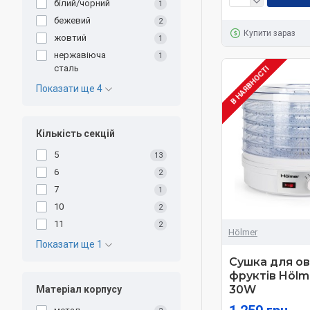
білий/чорний
1
бежевий
2
Купити зараз
жовтий
1
нержавіюча
1
сталь
В НАЯВНОСТІ
Показати ще 4
Кількість секцій
5
13
6
2
7
1
10
2
11
2
Hölmer
Показати ще 1
Сушка для ов
фруктів Hölm
30W
Матеріал корпусу