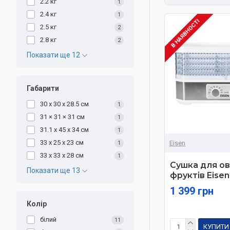
2.2 кг
1
2.4 кг
1
В НАЯВНОСТІ
2.5 кг
2
2.8 кг
2
Показати ще 12
Габарити
30 х 30 х 28.5 см
1
31 × 31 × 31 см
1
31.1 х 45 х 34 см
1
33 х 25 х 23 см
Eisen
1
33 х 33 х 28 см
1
Сушка для ов
Показати ще 13
фруктів Eise
1 399 грн
Колір
білий
11
КУПИТИ