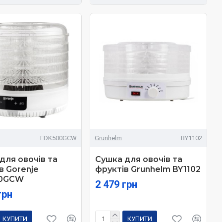
FDK500GCW
Grunhelm
BY1102
для овочів та
Сушка для овочів та
в Gorenje
фруктів Grunhelm BY1102
0GCW
2 479 грн
грн
КУПИТИ
КУПИТИ