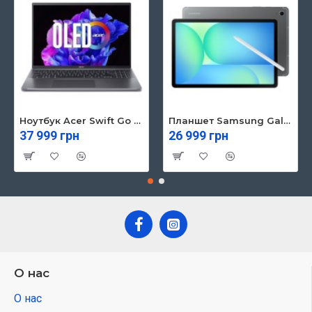
Ноутбук Acer Swift Go 16 SFG16-71 (NX.KVZEU.003)
Планшет Samsung Galaxy Tab S10 FE 5G 8/128GB Gray (SM-X526BZAREUC)
37 999 грн
26 999 грн
О нас
О нас