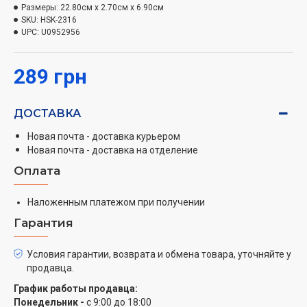
Размер поверхности составляет 23х16 см, а общие
Размеры:
22.80см x 2.70см x 6.90см
SKU:
HSK-2316
габариты – 23х16х2 см, что делает их удобными для
UPC:
U0952956
использования и хранения.
289 грн
ДОСТАВКА
Новая почта - доставка курьером
Новая почта - доставка на отделение
Оплата
Наложенным платежом при получении
Гарантия
Условия гарантии, возврата и обмена товара, уточняйте у
продавца.
График работы продавца:
Понедельник -
с 9:00 до 18:00