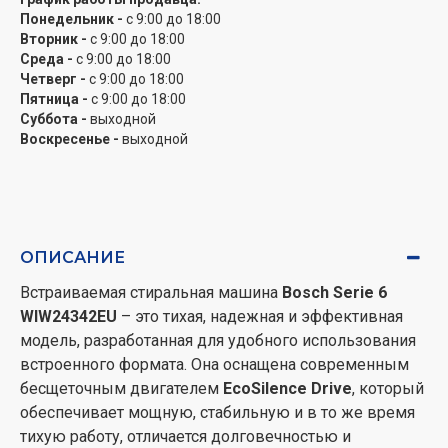
В распоряжении пользователя стандартные
Понедельник -
с 9:00 до 18:00
программы стирки для хлопка, синтетики,
Вторник -
с 9:00 до 18:00
деликатных тканей, шелка и шерсти, а также
Среда -
с 9:00 до 18:00
специальные режимы
AllergyPlus/Hygiene
для
Четверг -
с 9:00 до 18:00
чувствительной кожи. Опция
SpeedPerfect
Пятница -
с 9:00 до 18:00
Суббота -
выходной
позволяет сократить продолжительность стирки до
Воскресенье -
выходной
65% без потери качества. Машина контролирует
уровень пены, автоматически запуская
дополнительное ополаскивание при необходимости,
а также обнаруживает дисбаланс при отжиме для
лучшей стабильности.
ОПИСАНИЕ
Практические детали включают в себя загрузочный
Встраиваемая стиральная машина
Bosch Serie 6
люк диаметром 30 см с углом открывания 130°,
WIW24342EU
– это тихая, надежная и эффективная
белой рамкой и металлическим крюком замка,
модель, разработанная для удобного использования
сменную навешивание дверцы, кювету с
встроенного формата. Она оснащена современным
разделителем для жидких моющих средств и
бесщеточным двигателем
EcoSilence Drive
, который
счетчик завершенных программ. Все это делает
обеспечивает мощную, стабильную и в то же время
Bosch WIW24342EU
надежным и удобным решением
тихую работу, отличается долговечностью и