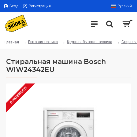
Вход
Регистрация
Русский
Бытовая техника
Крупная бытовая техника
Стираль
Главная
Стиральная машина Bosch
WIW24342EU
В НАЯВНОСТІ