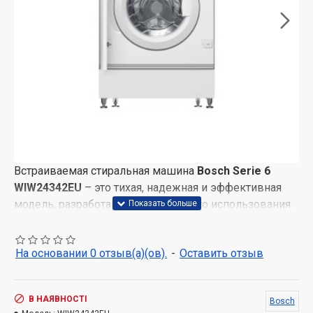
Встраиваемая стиральная машина
Bosch Serie 6
WIW24342EU
– это тихая, надежная и эффективная
модель, разработанная для удобного использования
встроенного формата. Она оснащена современным
бесщеточным двигателем
EcoSilence Drive
, который
На основании 0 отзыв(а)(ов).
-
Оставить отзыв
обеспечивает мощную, стабильную и в то же время
тихую работу, отличается долговечностью и
энергоэффективностью. Технология
ActiveWater
В НАЯВНОСТІ
Bosch
Plus
автоматически оптимизирует потребление воды